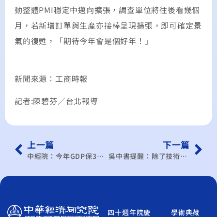
動整體PMI穩定中邁向擴張，調查單位將往後看幾個
月，若新增訂單與生產亦接棒呈現擴張，即可確定景
氣的復甦，「期待今年會是個好年！」
新聞來源：工商時報
記者:陳碧芬／台北報導
上一篇
下一篇
中經院：今年GDP保3機率高
吳中書提醒：除了技術…要輔導行銷
四十週年院慶
學術典藏