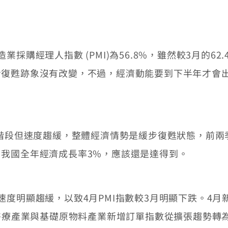
業採購經理人指數 (PMI)為56.8%，雖然較3月的62.
復甦跡象沒有改變，不過，經濟動能要到下半年才會出
階段但速度趨緩，整體經濟情勢是緩步復甦狀態，前兩
我國全年經濟成長率3%，應該還是達得到。
顯趨緩，以致4月PMI指數較3月明顯下跌。4月新增訂
技醫療產業與基礎原物料產業新增訂單指數從擴張趨勢轉