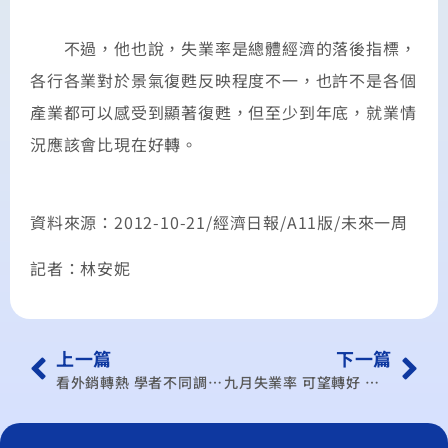
不過，他也說，失業率是總體經濟的落後指標，
各行各業對於景氣復甦反映程度不一，也許不是各個
產業都可以感受到顯著復甦，但至少到年底，就業情
況應該會比現在好轉。
資料來源：2012-10-21/經濟日報/A11版/未來一周
記者：林安妮
上一篇
下一篇
看外銷轉熱 學者不同調 楊家彥：新品熱賣期有限 劉孟俊：已看到經濟曙光
九月失業率 可望轉好 繼出口、外銷訂單報佳音後 「不會再差」 近1600人無薪假調節人力 緩解壓力