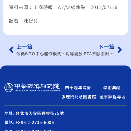
資料來源：工商時報 A2/火線焦點 2012/07/16
記者：陳碧芬
上一篇
下一篇
依循WTO中心運作模式 中經院成立FTA智庫
對等開放 FTA不願面對的真相 一旦簽約，國內市場將被瓜分，食品加工、成衣等內需產業衝擊最大
四十週年院慶
學術典藏
張麗門紀念圖書館
董事課程專區
地址: 台北市大安區長興街75號
電話: +886-2-2735-6006