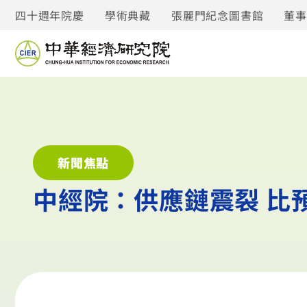
四十週年院慶
學術典藏
張麗門紀念圖書館
董
新聞焦點
中經院：供應鏈震裂 比