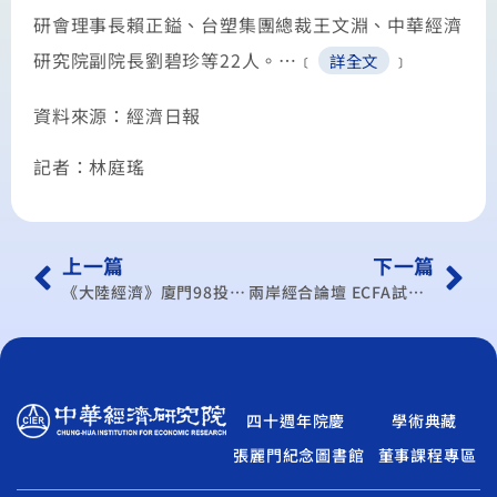
研會理事長賴正鎰、台塑集團總裁王文淵、中華經濟
研究院副院長劉碧珍等22人。…﹝
﹞
詳全文
資料來源：經濟日報
記者：林庭瑤
上一篇
下一篇
《大陸經濟》廈門98投洽會，強打台灣牌
兩岸經合論壇 ECFA試水溫
四十週年院慶
學術典藏
張麗門紀念圖書館
董事課程專區