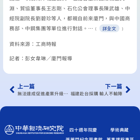
淵、貿協董事長王志剛、石化公會理事長陳武雄、中
經院副院長劉碧珍等人，都親自前來廈門，與中國商
務部、中鋼集團等單位進行對話。…﹝
﹞
詳全文
資料來源：工商時報
記者：彭女韋琳／廈門報導
上一篇
下一篇
無法達成促進產業升級目的
福建赴台採購 輸人不輸陣
四十週年院慶
學術典藏
張麗門紀念圖書館
董事課程專區