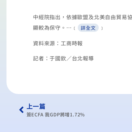
中經院指出，依據歐盟及北美自由貿易協
顯較為保守。…﹝
﹞
詳全文
資料來源：工商時報
記者：于國欽／台北報導
上一篇
簽ECFA 我GDP將增1.72%