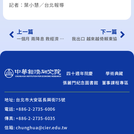
記者：葉小慧／台北報導
上一篇
下一篇
一個月 兩降息 救經濟 陸再打強心針 歐債衝擊 出口衰退「GDP和CPI下降 可閉著眼睛降息」 相較美日 歐洲有降一碼空間
我出口 越來越倚賴東協
四十週年院慶
學術典藏
張麗門紀念圖書館
董事課程專區
地址: 台北市大安區長興街75號
電話: +886-2-2735-6006
傳真: +886-2-2735-6035
信箱: chunghua@cier.edu.tw