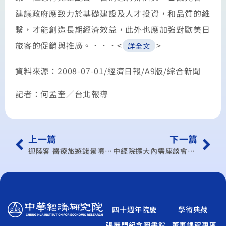
建議政府應致力於基礎建設及人才投資，和品質的維
繫，才能創造長期經濟效益，此外也應加強對歐美日
旅客的促銷與推廣。．．．<
>
詳全文
資料來源：2008-07-01/經濟日報/A9版/綜合新聞
記者：何孟奎／台北報導
上一篇
下一篇
迎陸客 醫療旅遊錢景噴發 今年商機30億元，明年將三級跳至180億元
中經院擴大內需座談會 學者：政府先射箭再畫靶 難收效
四十週年院慶
學術典藏
張麗門紀念圖書館
董事課程專區