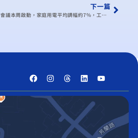
下一篇
七月起電價調漲13% 電價諮委會議本周啟動，家庭用電平均調幅約7％，工業用電漲逾15％