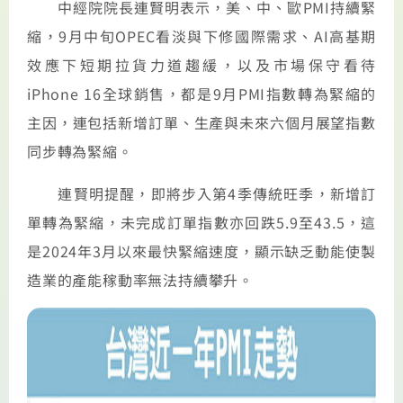
中經院院長連賢明表示，美、中、歐PMI持續緊
縮，9月中旬OPEC看淡與下修國際需求、AI高基期
效應下短期拉貨力道趨緩，以及市場保守看待
iPhone 16全球銷售，都是9月PMI指數轉為緊縮的
主因，連包括新增訂單、生產與未來六個月展望指數
同步轉為緊縮。
連賢明提醒，即將步入第4季傳統旺季，新增訂
單轉為緊縮，未完成訂單指數亦回跌5.9至43.5，這
是2024年3月以來最快緊縮速度，顯示缺乏動能使製
造業的產能稼動率無法持續攀升。