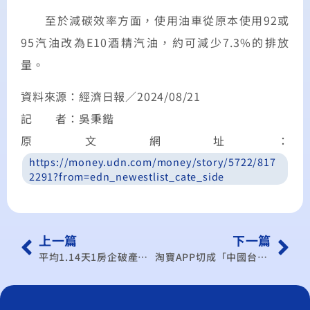
至於減碳效率方面，使用油車從原本使用92或
95汽油改為E10酒精汽油，約可減少7.3%的排放
量。
資料來源：經濟日報／2024/08/21
記 者：吳秉鍇
原文網址
：
https://money.udn.com/money/story/5722/817
2291?from=edn_newestlist_cate_side
上一篇
下一篇
平均1.14天1房企破產…中國房市泡沫＋地方債擴大 台灣這些產業需提高警覺
淘寶APP切成「中國台灣」，就能包郵免運…往外倒貨傾銷為哪樁？專家憂心這些事情全被老共掌握