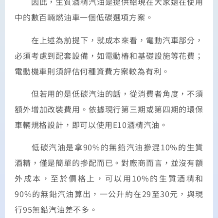
因此，生質酒精汽油是提供給現在大家還在使用
中的數百輛燃油車一個低碳選項方案。
在上述為前提下，就成本來看，電動汽車部分，
必須考慮到配套設備，如電動樁和基礎設施等花費；
電動機車則須評估何種資費方案較為有利。
但若用的是低碳汽油的話，從消費者角度，不須
額外增加改裝費用。依據現行第三期或第四期的環保
車輛規格設計，即可以使用E10酒精汽油。
低碳汽油是拿90%的無鉛汽油摻混10%的生質
酒精，僅是簡單的摻配而已。對廠商而言，並沒有額
外成本，至於價格上，可以用10%的生質酒精和
90%的無鉛汽油算出，一公升約在29至30元，與現
行95無鉛汽油差不多。