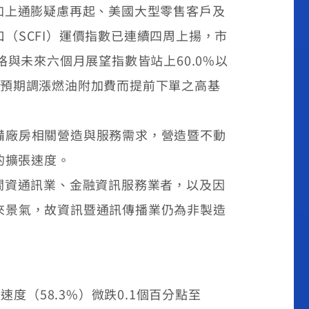
加上通膨疑慮再起、美國大型零售客戶及
（SCFI）運價指數已連續四周上揚，市
與未來六個月展望指數皆站上60.0%以
戶預期調漲燃油附加費而提前下單之高基
備廠房相關營造與服務需求，營造暨不動
的擴張速度。
關資通訊業、金融資訊服務業者，以及因
來景氣，故資訊暨通訊傳播業仍為非製造
速度（58.3%）微跌0.1個百分點至