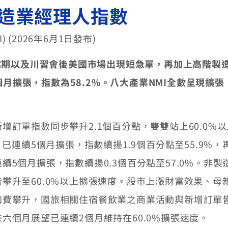
製造業經理人指數
 (2026年6月1日發布)
檔期以及川習會後美國市場出現短急單，再加上高階製
個月擴張，指數為
58.2%
。八大產業
NMI
全數呈現擴張
訂單指數同步攀升2.1個百分點，雙雙站上60.0%以
已連續5個月擴張，指數續揚1.9個百分點至55.9%，
續5個月擴張，指數續揚0.3個百分點至57.0%。非
攀升至60.0%以上擴張速度。股市上漲財富效果、
費攀升，國旅相關住宿餐飲業之商業活動與新增訂單皆
六個月展望已連續2個月維持在60.0%擴張速度。