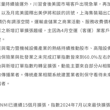
應量持續搶運外，川習會後美國市場客戶出現急單，再
以及月底美國釋出美伊將和談的訊號，上海集裝箱出口
運價仍有調漲空間。運輸倉儲業之商業活動、服務收費價格
業之新增訂單擴張趨緩，主因為4月空運（客運）業客
致。
業與電力暨機械設備產業的熱絡持續推動股市、高階設
保險業與批發業之未完成訂單指數皆來到60.0%左右
與新增訂單指數均轉呈擴張，動能主要來自部分AI相
的傳播業者。傳統產業相關系統建置業者則保守看待未
縮者。
NMI已連續15個月擴張，指數2024年7月以來最快擴張