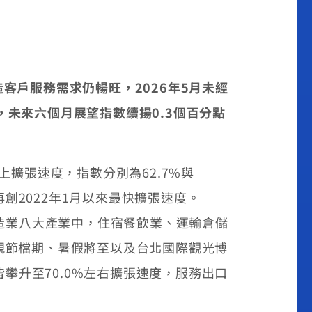
造客戶服務需求仍暢旺，
2026
年
5
月未經
，未來六個月展望指數續揚
0.3
個百分點
上擴張速度，指數分別為62.7%與
再創2022年1月以來最快擴張速度。
製造業八大產業中，住宿餐飲業、運輸倉儲
母親節檔期、暑假將至以及台北國際觀光博
攀升至70.0%左右擴張速度，服務出口