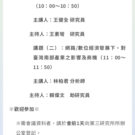
（
10
：
00
～
10
：
50
）
主講人：王健全
研究員
主持人：王素彎 研究員
講題（二）：網路
/
數位經濟發展下，對
臺灣南部產業之影響及商機
（
11
：
00
～
11
：
50
）
主講人：林柏君
分析師
主持人：賴偉文 助研究員
※
歡迎參加
※
※
需會議資料者，請於
會前
1
天
向第三研究所所辦
公室登記。