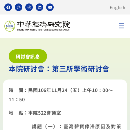
English
研討會訊息
本院研討會：第三所學術研討會
時 間：民國
106
年
11
月
24
（五）上午
10
：
00
～
11
：
50
地 點：本院
522
會議室
講題（一）：臺灣薪資停滯原因及對策