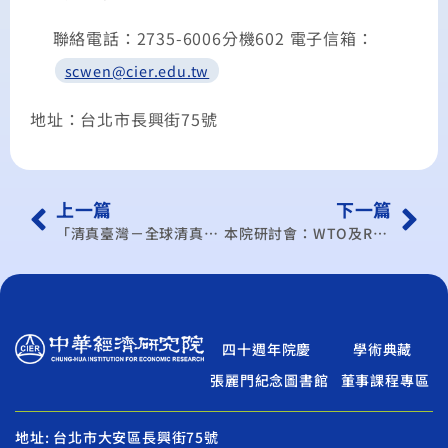
聯絡電話：
2735-6006
分機
602
電子信箱：
scwen@cier.edu.tw
地址：台北市長興街
75
號
上一篇
下一篇
「清真臺灣－全球清真市場的新秀」專題演講 Speech on “Halal Taiwan: Emerging Player in the Global Halal Market” （本演講以英文進行）
本院研討會：WTO及RTA中心學術研討會
四十週年院慶
學術典藏
張麗門紀念圖書館
董事課程專區
地址: 台北市大安區長興街75號