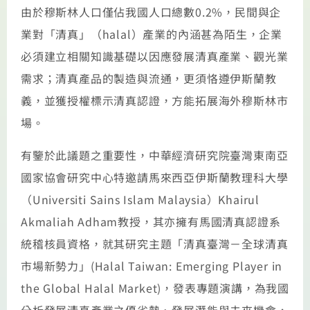
由於穆斯林人口僅佔我國人口總數
0.2%
，民間與企
業對「清真」（
halal
）產業的內涵甚為陌生，企業
必須建立相關知識基礎以因應發展清真產業、觀光業
需求；清真產品的製造與流通，更須恪遵伊斯蘭教
義，並獲授權標示清真認證，方能拓展海外穆斯林市
場。
有鑒於此議題之重要性，中華經濟研究院臺灣東南亞
國家協會研究中心特邀請馬來西亞伊斯蘭教理科大學
（
Universiti Sains Islam Malaysia
）
Khairul
Akmaliah Adham
教授，其亦擁有馬國清真認證系
統稽核員資格，就其研究主題「清真臺灣－全球清真
市場新勢力」
(Halal Taiwan: Emerging Player in
the Global Halal Market)
，發表專題演講，為我國
分析發展清真產業之優劣勢、發展潛能與未來機會，