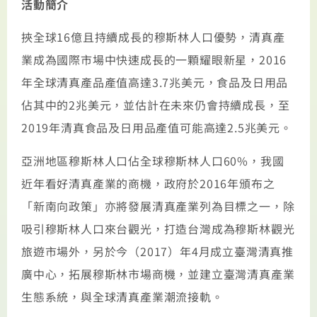
活動簡介
挾全球
16
億且持續成長的穆斯林人口優勢，清真產
業成為國際市場中快速成長的一顆耀眼新星，
2016
年全球清真產品產值高達
3.7
兆美元，食品及日用品
佔其中的
2
兆美元，並估計在未來仍會持續成長，至
2019
年清真食品及日用品產值可能高達
2.5
兆美元。
亞洲地區穆斯林人口佔全球穆斯林人口
60%
，我國
近年看好清真產業的商機，政府於
2016
年頒布之
「新南向政策」亦將發展清真產業列為目標之一，除
吸引穆斯林人口來台觀光，打造台灣成為穆斯林觀光
旅遊市場外，另於今（
2017
）年
4
月
成立臺灣清真推
廣中心，拓展穆斯林市場商機，並建立臺灣清真產業
生態系統，與全球清真產業潮流接軌。