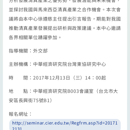
並探討我國與馬來西亞清真產業之合作機會。本次會
議將由本中心徐遵慈主任提出引言報告，期能對我國
推動清真產業發展提出研析與政策建議。本中心邀請
各界相關單位踴躍參加。
指導機關：外交部
主辦機構：中華經濟研究院台灣東協研究中心
時 間：
2017
年
12
月
13
日（三）
14
：
00
起
地 點：中華經濟研究院
B003
會議室（台北市大
安區長興街
75
號
B1
）
報名網址：
http://seminar.cier.edu.tw/Regfrm.asp?id=20171
2131