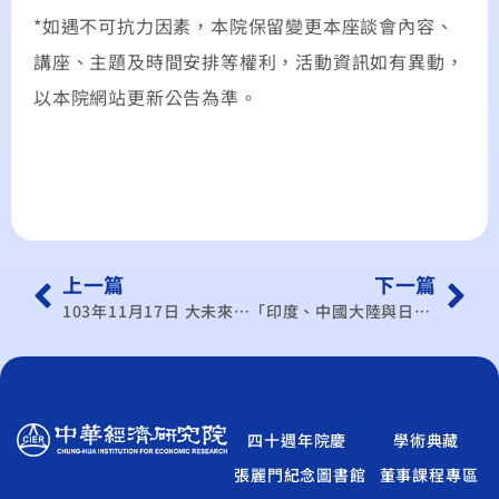
*如遇不可抗力因素，本院保留變更本座談會內容、
講座、主題及時間安排等權利，活動資訊如有異動，
以本院網站更新公告為準。
上一篇
下一篇
103年11月17日 大未來 大步走–迎向區域經濟整合浪潮 青年就業藍海校園論壇（臺灣大學）
「印度、中國大陸與日本三邊關係之現況與展望－對東亞之意涵」專題演講 Speech on “Triangularity in India-China-Japan Relations: Implications for East Asia”
四十週年院慶
學術典藏
張麗門紀念圖書館
董事課程專區