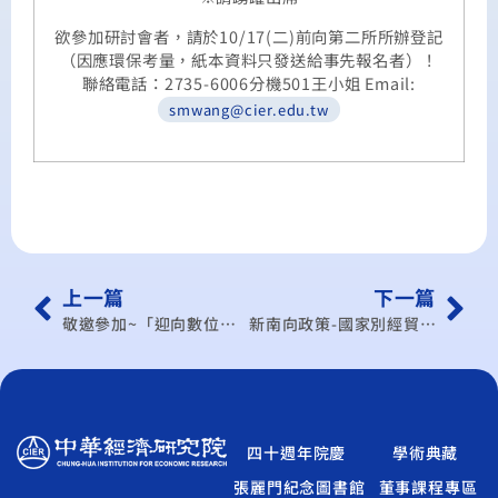
欲參加研討會者，請於10/17(二)前向第二所所辦登記
（因應環保考量，紙本資料只發送給事先報名者）！
聯絡電話：2735-6006分機501王小姐 Email:
smwang@cier.edu.tw
上一篇
下一篇
敬邀參加~「迎向數位經濟 掌握新南向商機」論壇
新南向政策-國家別經貿論壇系列研討會- 泰國投資與貿易商機
四十週年院慶
學術典藏
張麗門紀念圖書館
董事課程專區