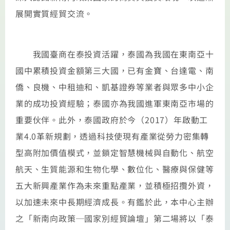
展開實質經貿交流。
我國臺商在泰投資活躍，泰國為我國在東南亞十
國中累積投資金額第三大國，已有金寶、台達電、南
僑、良機、中租迪和、凱基證券等業者與眾多中小企
業的成功投資經驗；泰國亦為我國進軍東南亞市場的
重要伙伴。此外，泰國政府於今（2017）年啟動工
業4.0革新規劃，透過科技使現有產業從勞力密集轉
型高附加價值模式，並鎖定智慧機械與自動化、航空
航天、生質能源和生物化學、數位化、醫療與保健等
五大新興產業作為未來重點產業，並積極招攬外資，
以加速未來中長期經濟成長。有鑑於此，本中心主辦
之「新南向政策─國家別經貿論壇」第二場將以「泰