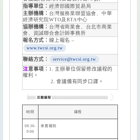
指導單位：
經濟部國際貿易局
主辦機構：
台灣服務業聯盟協會、中華
經濟研究院WTO及RTA中心
協辦機構：
台灣省商業會、台北市商業
會、資誠聯合會計師事務所
報名方式：
線上報名 –
www.twcsi.org.tw
service@twcsi.org.tw
聯絡方式：
注
意事項：
1. 主辦單位保留修改議程的
權利。
2. 會議備有同步口譯。
時間
議程
08:30-
來賓報到
9:00