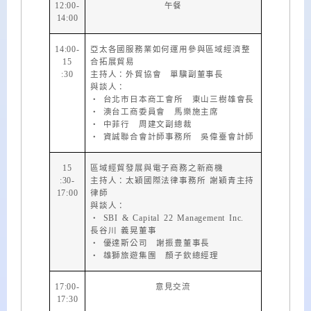
12:00-
午餐
14:00
14:00-
亞太各國服務業如何運用參與區域經濟整
15
合拓展貿易
:30
主持人：外貿協會 單驥副董事長
與談人：
・ 台北市日本商工會所 東山三樹雄會長
・ 澳台工商委員會 馬樂施主席
・ 中菲行 周建文副總裁
・ 資誠聯合會計師事務所 吳偉臺會計師
15
區域經貿發展與電子商務之新商機
:30-
主持人：太穎國際法律事務所 謝穎青主持
17:00
律師
與談人：
・ SBI & Capital 22 Management Inc.
長谷川 義晃董事
・ 優達斯公司 謝振豊董事長
・ 雄獅旅遊集團 顏子欽總經理
17:00-
意見交流
17:30