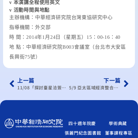
v
本演講全程使用英文
v
活動時間與地點
主辦機構：中華經濟研究院台灣東協研究中心
指導機關：外交部
時
間：
2014
年
1
月
24
日（星期五）
15
：
00-16
：
40
地
點：中華經濟研究院
B003
會議室（台北市大安區
長興街
75
號）
上一篇
下一篇
11/08「探討臺星洽簽經濟夥伴協定之商機與展望」產業座談會
5/9 亞太區域經濟整合國際研討會
四十週年院慶
學術典藏
張麗門紀念圖書館
董事課程專區