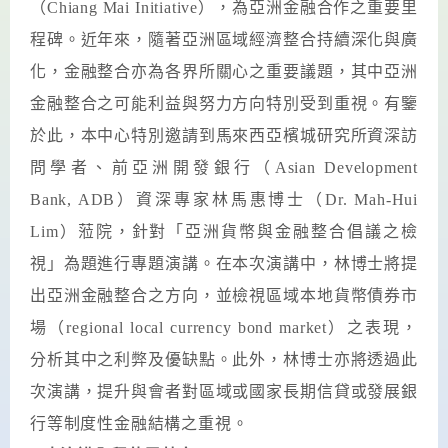
（
Chiang Mai Initiative
），為亞洲金融合作之重要里
程碑。近年來，隨著亞洲區域經濟整合持續深化與廣
化，金融整合亦為各界所關心之重要議題，其中亞洲
金融整合之可能利益與努力方向特別受到重視。有鑒
於此，
本中心特別邀請到
馬來西亞檳城研究所資深訪
問學者、前亞洲開發銀行
（
Asian Development
Bank, ADB
）
資深專家林馬惠博士（
Dr. Mah-Hui
Lim
）蒞院，針對「亞洲貨幣與金融整合倡議之檢
視」為題進行專題演講。在本次演講中，林博士將提
出亞洲金融整合之方向，並檢視區域本地貨幣債券市
場（
regional local currency bond market
）之表現，
分析其中之利弊及優缺點。此外，林博士亦將透過此
次演講，提升與會者對區域或國家長期信貸或發展銀
行等制度性金融結構之重視。