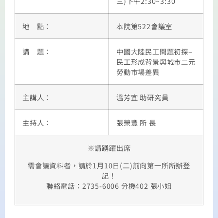
三)下午2:30~3:30
地 點：
本院第522會議室
講 題：
中國大陸民工問題初探–
民工形成背景與城市二元
勞動市場差異
主講人：
溫芳宜 助研究員
主持人：
張榮豐 所 長
※請踴躍出席
需會議資料者，請於1月10日(二)前向第一所所辦登
記！
聯絡電話：2735-6006 分機402 張小姐