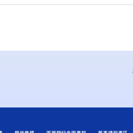
慶
學術典藏
張麗門紀念圖書館
董事課程專區