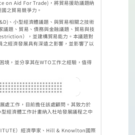
n Aid For Trade)，將貿易援助議題納
援國之貿易競爭力。
nt, S&D)、小型經濟體議題、與貿易相關之技術
CB)、低度開發國家議題、貿易、債務與金融議題、貿易與技
triction），並建構貿易能力。本議題對
員之經濟發展具有深遠之影響，並影響了以
的困境，並分享其在WTO工作之經驗，值得
到WTO發展處工作，目前擔任該處顧問。其致力於
小型經濟體工作計畫納入杜哈發展議程之中
TUTE）經濟學家、Hill & Knowlton國際