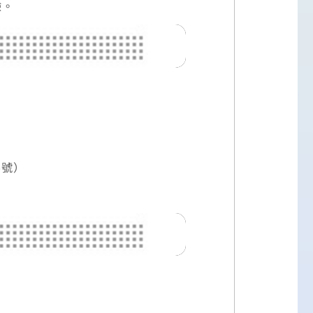
驗。
5號）