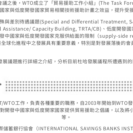
後，WTO成立了「貿易援助工作小組」(The Task Force o
國家與低度開發國家貿易相關技術援助計畫之效益，提升受
議題(Special and Differential Treatme
cal Assistance/ Capacity Building, TRTA/
家與低度開發國家克服供給面的限制（supply-side res
與全球化進程中之發展具有重要意義，特別是對發展落後的會
O貿易與發展議題進行詳細之介紹，分析目前杜哈發展議程所遭遇到
993年到GATT/WTO工作，負責各種重要的職務，自2003年開始
括對開發中國家與低度開家國家提供貿易援助之倡議，以及將
等。
蓄銀行協會（INTERNATIONAL SAVINGS BANKS INSTI