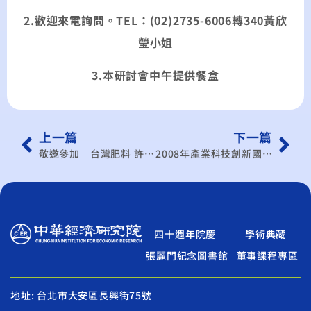
2.歡迎來電詢問。TEL：(02)2735-6006轉340黃欣
瑩小姐
3.本研討會中午提供餐盒
上一篇
下一篇
敬邀參加 台灣肥料 許繼文執行副總經理演講－台肥公司經營策略與土地開發現況(參加者可獲贈”微量元素海洋深層水”!)
2008年產業科技創新國際研討會～接軌世界 創新無限
四十週年院慶
學術典藏
張麗門紀念圖書館
董事課程專區
地址: 台北市大安區長興街75號