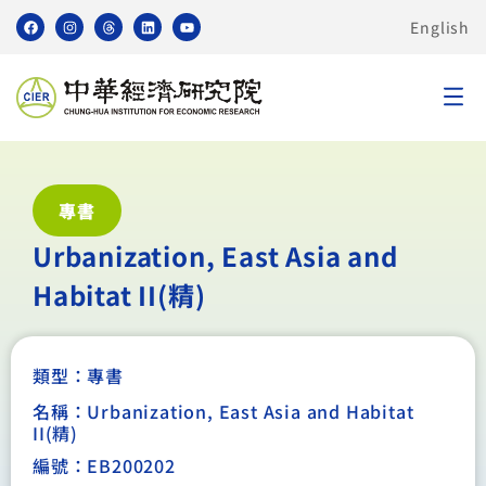
English
專書
Urbanization, East Asia and
Habitat II(精)
類型：
專書
名稱：Urbanization, East Asia and Habitat
II(精)
編號：EB200202