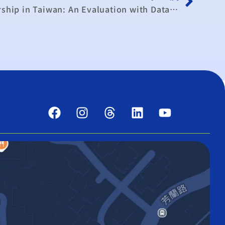
Bank Efficiency and Ownership in Taiwan: An Evaluation with Data Envelopment Analysis