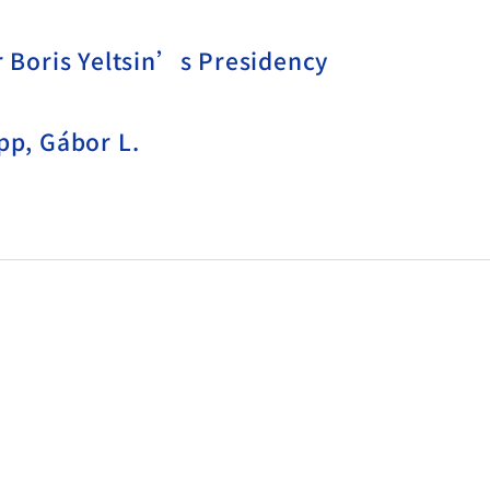
Boris Yeltsin’s Presidency
p, Gábor L.