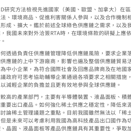
CD研究方法檢視先進國家（美國、歐盟、加拿大）在
立法、環境商品、促進利害關係人參與，以及合作機制
之形成、擴大。鑑於前述全球綠色供應鏈之需求，以及
，我國未來對外洽簽RTA時，在環境條款的研擬上應
計。
如何透過負責任供應鏈管理降低供應鏈風險，要求企業
個供應鏈的上中下游廠商，影響也遍及整個供應鏈貿易
業為中小企業，為符合國際社會及回應品牌商及在地國
建議政府可思考協助輔導企業通過各項要求之相關措施
，以減輕企業的負擔並且更有效地參與全球供應鏈。
度較高的產業部門，主要有半導體裝置、液晶面板、積
國重要出口產品。如何強化稀土供應之穩定性，降低來
間討論稀土管理議題之重點。目前我國雖然無法以「稀
，但是未來可以考慮利用我國為高科技產品出口國作為
體、晶圓、液晶面板等產品供應鏈具有其重要性，爭取