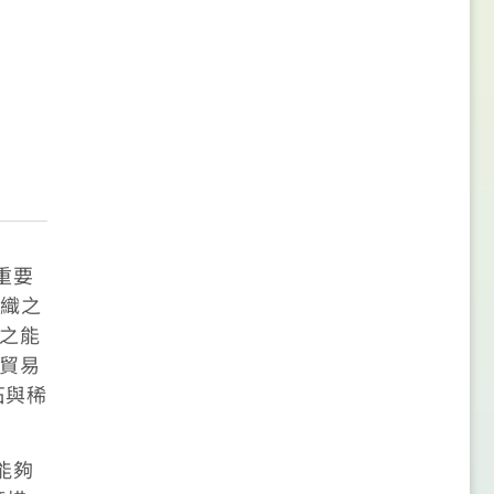
重要
組織之
討之能
在貿易
石與稀
能夠