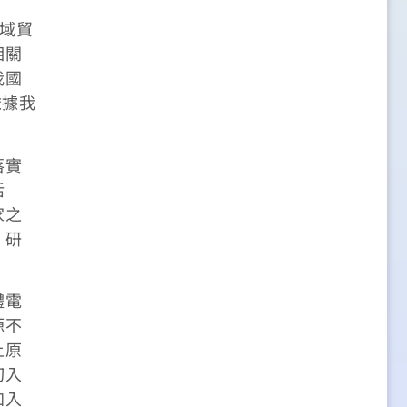
區域貿
相關
我國
依據我
落實
活
家之
，研
體電
源不
土原
切入
加入