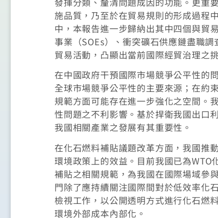
發揮分類、釐清問題成因的功能。更重
施品質，乃至於在貿易規則的形成過程中
中，本報告進一步歸納出其中四個與貿
事業（SOEs）、衝突礦石供應鏈盡職
貿易活動，凸顯出當前國際經貿治理之
在中國政府干預國際市場競爭公平性的問題
全球市場競爭公平性的主要來源；在約束
規範方面可能存在進一步強化之空間。
性問題之不利影響。基於捍衛我國出口
我國相關產業之發展有其重要性。
在化石燃料補貼議題改革方面，我國推
環境政策上的效益。目前我國已為WTO
補貼之相關規範，為我國在國際場域參
門除了應持續關注國際間對於低效率化
檢視工作，以公開透明方式進行化石燃
環境外部成本內部化。