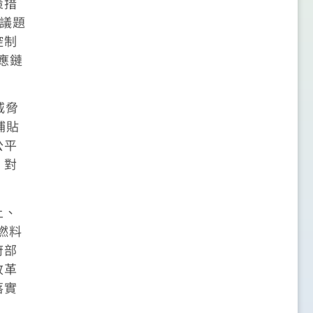
策措
貿議題
控制
應鏈
威脅
補貼
公平
，對
上、
燃料
府部
改革
落實