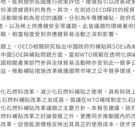
要地，能夠提供各國進行政策評估，遵循指引以改善政
扮演證據資料的角色。其次，在前述OECD探討的經
易活動關係較為密切的議題，分別為半導體補貼、政府
調查，以及稀土供應鏈安全等議題。此皆議題均環繞著供
挑戰，相當程度受到供應鏈貿易活動之深刻影響。
上，OECD相關研究指出中國政府的補貼與SOEs為
中國SOE與補貼問題方面，當前WTO規範在透明化與
我國相關產業部門參與全球貿易活動時亦受到此一競爭
利益，推動補貼措施改革維護國際市場之公平競爭環境
動化石燃料改革，減少化石燃料補貼之使用，具有財政
化石燃料補貼改革之友成員，倡議在WTO場域制定化石
與化石燃料補貼改革議題之主要方針。本報告建議，政
石燃料補貼改革之討論發展之外，更應同步推動國內的
料改革，促使能源價格反映出其真正的使用成本，逐步