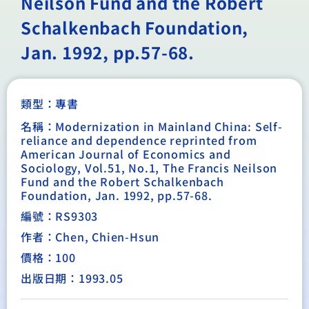
Neilson Fund and the Robert
Schalkenbach Foundation,
Jan. 1992, pp.57-68.
類型：
專書
名稱：Modernization in Mainland China: Self-
reliance and dependence reprinted from
American Journal of Economics and
Sociology, Vol.51, No.1, The Francis Neilson
Fund and the Robert Schalkenbach
Foundation, Jan. 1992, pp.57-68.
編號：RS9303
作者：Chen, Chien-Hsun
價格：100
出版日期：1993.05