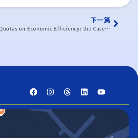
下一篇
The Effects of Production Quotas on Economic Efficiency: the Case of Taiwans Canned Food Industry