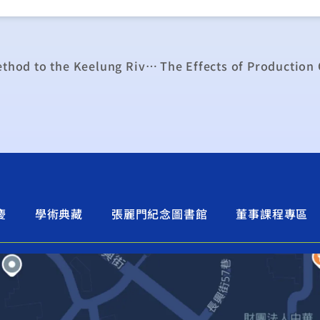
Application of the Contingent Valuation Method to the Keelung River, Taipei, reprinted from the International Journal Water Resources Development, Vol.6, No.3, London, UK: Butterworth-Heinemann, Sept. 1990, pp.218-221.
慶
學術典藏
張麗門紀念圖書館
董事課程專區