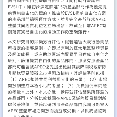
關自願性部門別提前自由化之共同行動計畫議題
EVSL中，雖初步決定篩選15項產品部門作為優先提
前實施自由化的標的，惟由於EVSL提前自由化方案
的產品部門篩選運作方式，並非完全基於謀求APEC
整體共同經貿利益之立場出發，故截至目前APEC有
關落實貿易自由化的推動工作仍窒礙難行。
本文研究目的即擬另行評估，假若遵循大阪行動綱領
所擬定的指導原則，亦即以有利於亞太地區整體貿易
及經濟成長、或有助於區域內貿易早日達成自由化之
原則，篩選提前自由化的產品部門，那麼有那些產品
部門可能會被APEC優先提出檢討其調降關稅或解除
非關稅貿易障礙之市場開放措施，其評估準則包括
（1）APEC整體共同利益極大化的考量；（2）市場
開放調整成本極小化的考量；（3）免費搭便車問題
的考量。此外，本文亦進一步再就評估結果所篩選的
產品部門，分析比較我國在APEC區域內貿易相對所
處競爭地位，並藉以研判那些產品部門我國可能會因
APEC整體市場之開放而獲益或受損，以供我國協商
立場之參考。