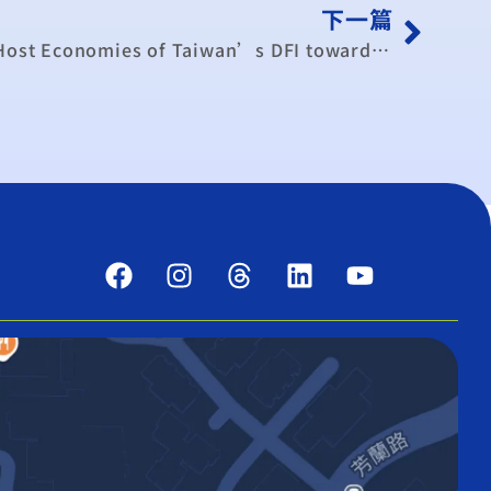
下一篇
Impacts on Domestic and Host Economies of Taiwan’s DFI toward Mainland China