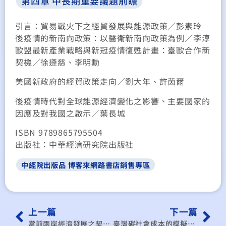
第四章 中長期重要議題前瞻
引言：貿易戰火下之經貿發展與能源政策
／
彭素玲
後疫情的新南向政策：以醫衛新南向政策為例
／
李淳
歐盟最新產業戰略與新冠疫情復甦計畫：臺歐合作新
契機
／
徐遵慈、李明勳
美國新政府的經貿政策走向
／
劉大年、許茵爾
後疫情時代對全球能源經濟變化之影響、主要國家的
因應及對我國之啟示
／
葉長城
ISBN
9789865795504
出版社：中華經濟研究院出版社
中經院出版品 博客來網路書店銷售專區
上一篇
下一篇
當前兩岸經濟發展之契機與挑戰
臺灣碳社會成本的模擬分析