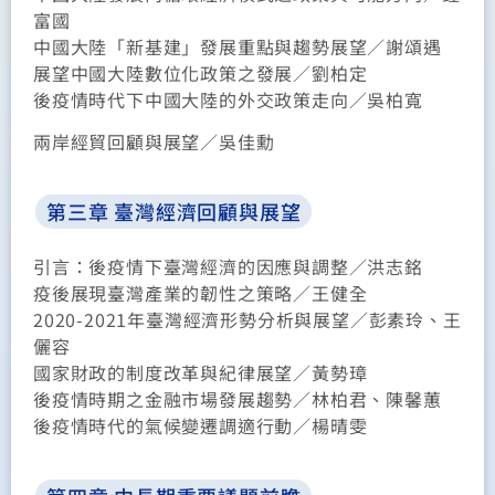
富國
中國大陸「新基建」發展重點與趨勢展望
／
謝頌遇
展望中國大陸數位化政策之發展
／
劉柏定
後疫情時代下中國大陸的外交政策走向
／
吳柏寬
兩岸經貿回顧與展望
／
吳佳勳
第三章 臺灣經濟回顧與展望
引言：後疫情下臺灣經濟的因應與調整
／
洪志銘
疫後展現臺灣產業的韌性之策略
／
王健全
2020-2021年臺灣經濟形勢分析與展望
／
彭素玲、王
儷容
國家財政的制度改革與紀律展望
／
黃勢璋
後疫情時期之金融市場發展趨勢
／
林柏君、陳馨蕙
後疫情時代的氣候變遷調適行動
／
楊晴雯