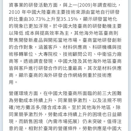
資事業的研發活動方面，與上一(2009)年調查相比，
2010 年中國大陸臺商主要技術來源由當地自行研發
的比重由30.73%上升至35.15%，顯示研發當地化
的現象已更加浮現。於中國大陸臺商的研發動機主要
以降低 成本與提高效率為主，其他海外地區臺商則
聚焦開發新產品與開拓當地市場。臺商當地研發創新
的合作對象，涵蓋客戶、材料供應商、科研機構與技
術移轉單位、大專院校、技術顧問公司、中衛協力廠
商等。透過調查發現，中國大陸及其他海外地區臺商
皆與客戶進行研發合作的比重最高，其次是材料供應
商，顯示臺商的海外研發合作網絡側重於技術應
用。
營運環境方面，在中國大陸臺商所面臨的前三大困難
為勞動成本持續上升、同業競爭激烈、以及法規不明
確/地方攤派多/隱含成本高。至於其他海外地區，除
同業競爭激烈外，勞動成本持續上升的困境也日益顯
現，而銷售困境（內需市場拓展）仍未突破。值得注
意的是，相對於臺灣的營運條件，勞動供應是中國大