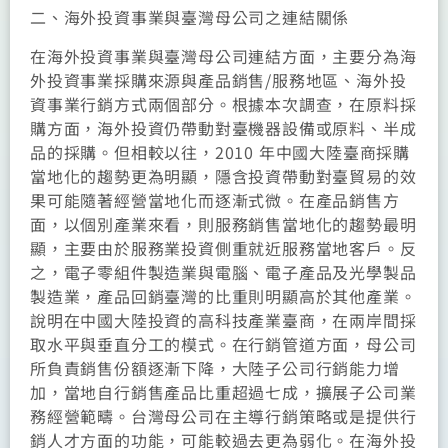
二、海外投資事業與臺灣母公司之連結關係
在海外投資事業與臺灣母公司連結方面，主要分為海
外投資事業採購來源與產品銷售/服務地區、海外投
資事業行銷方式兩個部分。根據本次調查，在原料採
購方面，海外投資仍帶動對臺機器設備或原料、半成
品的採購。但相較以往，2010 年中國大陸臺商採購
當地化的趨勢更為明顯，隱含投資帶動對臺貿易的效
果可能隨著經營當地化而逐漸式微。在產品銷售方
面，以個別產業來看，則服務銷售當地化的趨勢最明
顯，主要由於服務業投資側重就近服務當地客戶。反
之，電子零組件製造業與電腦、電子產品及光學製品
製造業，產品回銷臺灣的比重則明顯高於其他產業。
說明在中國大陸投資的高科技產業臺商，在兩岸間採
取水平與垂直分工的模式。在行銷管道方面，母公司
所負責銷售份額逐漸下降，大陸子公司行銷能力增
加，當地自行銷售產品比重超過七成，擴展子公司業
務經營範疇。台灣母公司在主導行銷策略或是提供行
銷人才方面的功能，可能較過去更為弱化。在海外投