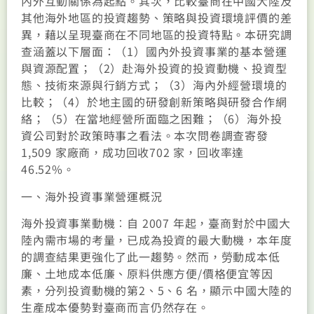
內外互動關係為起點。其次，比較臺商在中國大陸及
其他海外地區的投資趨勢、策略與投資環境評價的差
異，藉以呈現臺商在不同地區的投資特點。本研究調
查涵蓋以下層面：（1）國內外投資事業的基本營運
與資源配置；（2）赴海外投資的投資動機、投資型
態、技術來源與行銷方式；（3）海內外經營環境的
比較；（4）於地主國的研發創新策略與研發合作網
絡；（5）在當地經營所面臨之困難；（6）海外投
資公司對於政策時事之看法。本次問卷調查寄發
1,509 家廠商，成功回收702 家，回收率達
46.52%。
一、海外投資事業營運概況
海外投資事業動機︰自 2007 年起，臺商對於中國大
陸內需市場的考量，已成為投資的最大動機，本年度
的調查結果更強化了此一趨勢。然而，勞動成本低
廉、土地成本低廉、原料供應方便/價格便宜等因
素，分列投資動機的第2、5、6 名，顯示中國大陸的
生產成本優勢對臺商而言仍然存在。