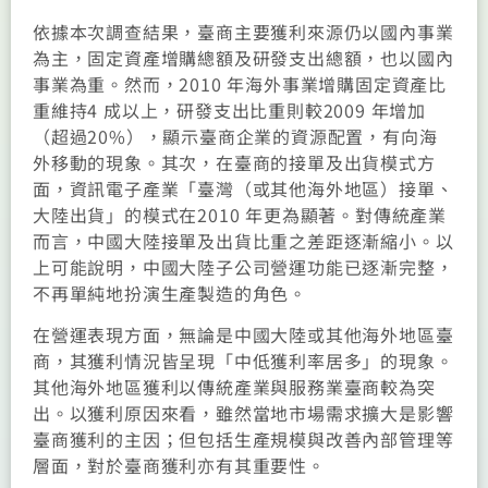
依據本次調查結果，臺商主要獲利來源仍以國內事業
為主，固定資產增購總額及研發支出總額，也以國內
事業為重。然而，2010 年海外事業增購固定資產比
重維持4 成以上，研發支出比重則較2009 年增加
（超過20%），顯示臺商企業的資源配置，有向海
外移動的現象。其次，在臺商的接單及出貨模式方
面，資訊電子產業「臺灣（或其他海外地區）接單、
大陸出貨」的模式在2010 年更為顯著。對傳統產業
而言，中國大陸接單及出貨比重之差距逐漸縮小。以
上可能說明，中國大陸子公司營運功能已逐漸完整，
不再單純地扮演生產製造的角色。
在營運表現方面，無論是中國大陸或其他海外地區臺
商，其獲利情況皆呈現「中低獲利率居多」的現象。
其他海外地區獲利以傳統產業與服務業臺商較為突
出。以獲利原因來看，雖然當地市場需求擴大是影響
臺商獲利的主因；但包括生產規模與改善內部管理等
層面，對於臺商獲利亦有其重要性。