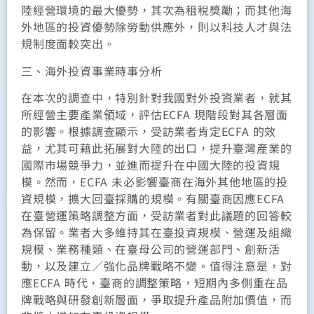
陸經營環境的最大優勢，其次為租稅獎勵；而其他海
外地區的投資優勢除勞動供應外，則以科技人才與法
規制度面較突出。
三、海外投資事業時事分析
在本次的調查中，特別針對我國對外投資業者，就其
所經營主要產業領域，評估ECFA 現階段對其各層面
的影響。根據調查顯示，受訪業者肯定ECFA 的效
益，尤其可藉此拓展對大陸的出口，提升臺灣產業的
國際市場競爭力，並進而提升在中國大陸的投資規
模。然而，ECFA 未必影響臺商在海外其他地區的投
資規模，擴大回臺採購的規模。有關臺商因應ECFA
在臺營運策略調整方面，受訪業者對此議題的回答較
為保留。業者大多維持其在臺投資規模、營運及組織
規模、業務種類、在臺母公司的營運部門、創新活
動，以及建立／強化品牌戰略不變。值得注意是，對
應ECFA 時代，臺商的調整策略，短期內多側重在品
牌戰略與研發創新層面，爭取提升產品附加價值，而