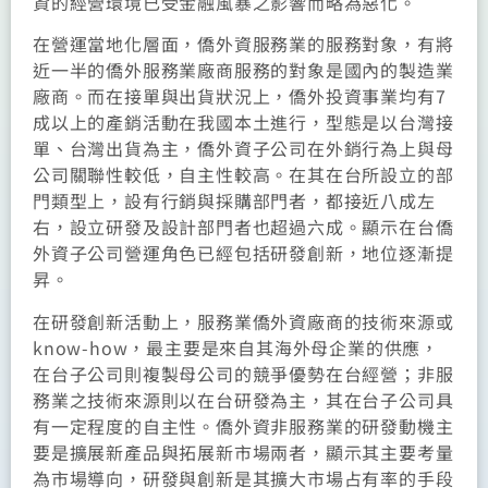
資的經營環境已受金融風暴之影響而略為惡化。
在營運當地化層面，僑外資服務業的服務對象，有將
近一半的僑外服務業廠商服務的對象是國內的製造業
廠商。而在接單與出貨狀況上，僑外投資事業均有7
成以上的產銷活動在我國本土進行，型態是以台灣接
單、台灣出貨為主，僑外資子公司在外銷行為上與母
公司關聯性較低，自主性較高。在其在台所設立的部
門類型上，設有行銷與採購部門者，都接近八成左
右，設立研發及設計部門者也超過六成。顯示在台僑
外資子公司營運角色已經包括研發創新，地位逐漸提
昇。
在研發創新活動上，服務業僑外資廠商的技術來源或
know-how，最主要是來自其海外母企業的供應，
在台子公司則複製母公司的競爭優勢在台經營；非服
務業之技術來源則以在台研發為主，其在台子公司具
有一定程度的自主性。僑外資非服務業的研發動機主
要是擴展新產品與拓展新市場兩者，顯示其主要考量
為市場導向，研發與創新是其擴大市場占有率的手段