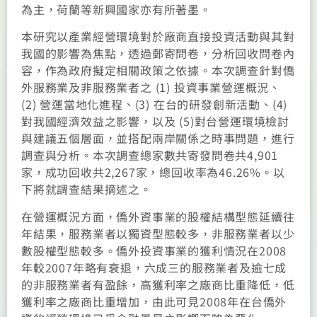
為主，荷蘭等新興國家亦有所著墨。
本研究以產業經營環境對於廠商直接投資活動與其對
我國的影響為焦點，透過郵寄問卷，分析回收問卷內
容，作為政府擬定相關政策之依據。本次調查針對僑
外服務業及非服務業者之 (1) 投資事業營運概況、
(2) 營運當地化進程、(3) 在台的研發創新活動、(4)
對我國經濟效益之影響，以及 (5)對台營運環境檢討
與建議五個層面，並搭配兩岸關係之時事問題，進行
調查與分析。本次調查總家數共寄發問卷共4,901
家，成功回收共2,267家，總回收率為46.26%。以
下將就調查結果摘述之。
在營運概況方面，僑外資事業的股權結構型態延續往
年結果，服務業者以獨資型態較多，非服務業者以少
數股權型態較多。僑外投資事業的獲利情況在2008
年較2007年略有衰退，六成三的服務業者及逾七成
的非服務業者有盈餘，高獲利率之廠商比重降低，低
獲利率之廠商比重增加，由此可見2008年在台僑外