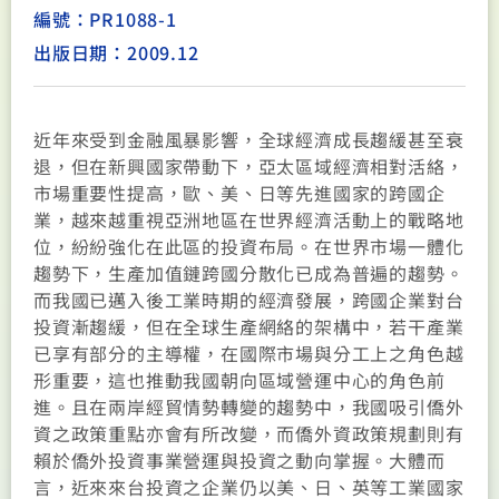
編號：PR1088-1
出版日期：2009.12
近年來受到金融風暴影響，全球經濟成長趨緩甚至衰
退，但在新興國家帶動下，亞太區域經濟相對活絡，
市場重要性提高，歐、美、日等先進國家的跨國企
業，越來越重視亞洲地區在世界經濟活動上的戰略地
位，紛紛強化在此區的投資布局。在世界市場一體化
趨勢下，生產加值鏈跨國分散化已成為普遍的趨勢。
而我國已邁入後工業時期的經濟發展，跨國企業對台
投資漸趨緩，但在全球生產網絡的架構中，若干產業
已享有部分的主導權，在國際市場與分工上之角色越
形重要，這也推動我國朝向區域營運中心的角色前
進。且在兩岸經貿情勢轉變的趨勢中，我國吸引僑外
資之政策重點亦會有所改變，而僑外資政策規劃則有
賴於僑外投資事業營運與投資之動向掌握。大體而
言，近來來台投資之企業仍以美、日、英等工業國家