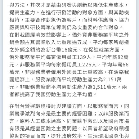
與方法，其次才是藉由研發與創新以降低生產成本，
提高生產力。在進行研發活動的對象方面，與其動機
相符，主要合作對象仍為客戶，而材料供應商、協力
廠商與科研技轉單位等則仍為次重要的合作對象。
在對我國經濟效益影響上，僑外資非服務業平均之外
銷金額占其營業收入比重超過五成，平均每家所創造
之外銷金額約為新台幣16億元。在促進就業方面，
僑外服務業平均每家僱用員工139人，平均年薪82萬
元，非服務業平均每家僱用員工226人，平均年薪66
萬元，非服務業者僱用外國員工比重較高。在活絡我
國經濟上，服務業廠商平均勞動生產力為2,151萬
元，非服務業廠商平均勞動生產力為1,511萬元，兩
者都提高了我國勞動生產力之平均值。
在對台營運環境檢討與建議方面，以服務業而言，同
業競爭激烈向來是最主要的經營困難；以非服務業而
言，原料人工成本過高、同業競爭激烈以及國內市場
有限是其經營困難之主要問題。以業者希望政府積極
協助的項目而言，提升政府效率、生活環境國際化與