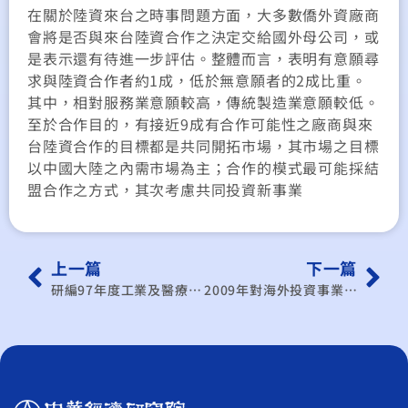
在關於陸資來台之時事問題方面，大多數僑外資廠商
會將是否與來台陸資合作之決定交給國外母公司，或
是表示還有待進一步評估。整體而言，表明有意願尋
求與陸資合作者約1成，低於無意願者的2成比重。
其中，相對服務業意願較高，傳統製造業意願較低。
至於合作目的，有接近9成有合作可能性之廠商與來
台陸資合作的目標都是共同開拓市場，其市場之目標
以中國大陸之內需市場為主；合作的模式最可能採結
盟合作之方式，其次考慮共同投資新事業
上一篇
下一篇
研編97年度工業及醫療廢棄物排放帳
2009年對海外投資事業營運狀況調查分析報告(調查年度：2008年)