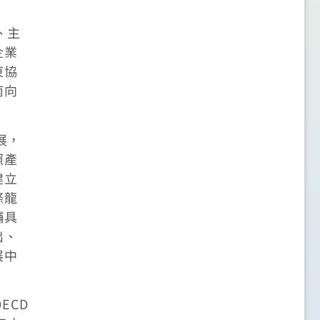
、主
企業
東協
南向
展，
照產
建立
條龍
輔具
出、
展中
ECD