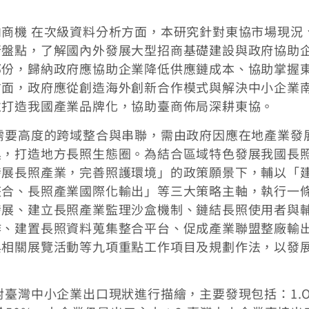
商機 在次級資料分析方面，本研究針對東協市場現況
行盤點，了解國內外發展大型招商基礎建設與政府協助
部份，歸納政府應協助企業降低供應鏈成本、協助掌握
方面，政府應從創造海外創新合作模式與解決中小企業
並打造我國產業品牌化，協助臺商佈局深耕東協。
需要高度的跨域整合與串聯，需由政府因應在地產業發
具，打造地方長照生態圈。為結合區域特色發展我國長
發展長照產業，完善照護環境」的政策願景下，輔以「
整合、長照產業國際化輸出」等三大策略主軸，執行一
發展、建立長照產業監理沙盒機制、鏈結長照使用者與
作、建置長照資料蒐集整合平台、促成產業聯盟整廠輸
與相關展覽活動等九項重點工作項目及規劃作法，以發
臺灣中小企業出口現狀進行描繪，主要發現包括：1.O