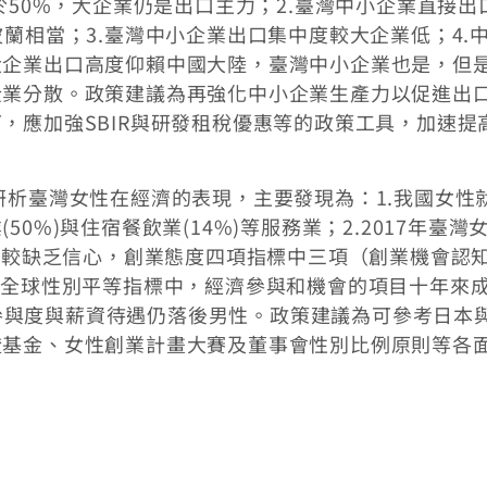
於50%，大企業仍是出口主力；2.臺灣中小企業直接出
蘭相當；3.臺灣中小企業出口集中度較大企業低；4.
大企業出口高度仰賴中國大陸，臺灣中小企業也是，但
企業分散。政策建議為再強化中小企業生產力以促進出
，應加強SBIR與研發租稅優惠等的政策工具，加速提
研析臺灣女性在經濟的表現，主要發現為：1.我國女性
0%)與住宿餐飲業(14%)等服務業；2.2017年臺灣
業家較缺乏信心，創業態度四項指標中三項（創業機會認
.全球性別平等指標中，經濟參與和機會的項目十年來
職場參與度與薪資待遇仍落後男性。政策建議為可參考日本
證基金、女性創業計畫大賽及董事會性別比例原則等各