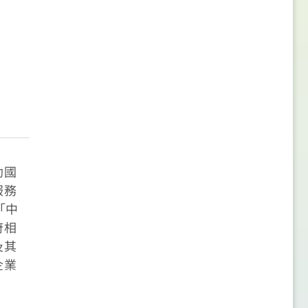
助國
服務
「中
府相
及其
企業