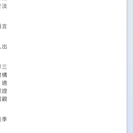
於淡
語言
人出
等三
建構
、適
簽證
域觀
淡季