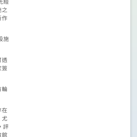
光經
施之
新作
設施
可透
家簽
有輪
存在
。尤
，評
旅館