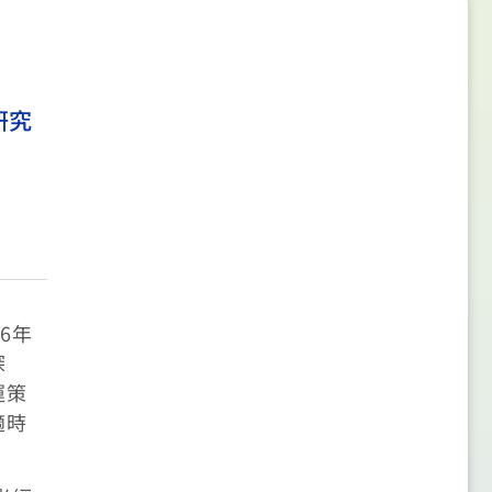
研究
6年
探
運策
適時