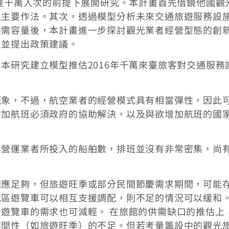
客達千萬人次的前提下展開研究。本計畫首先借鏡他國觀
之主要作法。其次，透過模型分析未來交通旅遊服務設
供需容量後，本計畫進一步探討觀光業者經營型態的創
，並提出政策建議。
本研究建立模型推估2016年千萬來臺旅客對交通服務
現象，不過，航空業者的經營模式具有相當彈性，因此
增加航班必須政府的協助解決，以及與欲增加航班的國
與營運業者所投入的船舶數，排班並沒有非常密集，尚
理應足夠，但旅遊旺季或部分民間節慶需求期間，可能
地區遊覽車可以相互支援調配，則不足的情況可以緩和
遊覽車的需求也可減輕。 在旅館的供需缺口的推估上
時間性（如旅遊旺季）的不足。但若考量籌設中的觀光