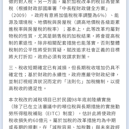
徵的對人稅。另一方面，屬於加稅改革的稅目為營業
稅（根據財政部國庫署「中長程財政健全方案」
（2009），政府有意將加值稅稅率調整為6%）、能
源及環境稅、地價稅與房屋稅（調高地價稅各級距累
進稅率與房屋稅的稅率）；基本上，此等改革均屬對
物稅的性質，尤其是銷售稅的加稅結果，將會提高稅
制的累退性，除非相關配套措施也能落實，否則整體
稅制的公平性將受到質疑，賦改追求社會正義的目標
將大打折扣，政府必須有效謀求對策。
三、稅收短期確定已有減損，但長期稅收增加仍具不
確定性；基於財政的永續性，政府應嚴守財政紀律，
並制訂視經濟狀況而定的「法則化」加稅機制，以提
高稅收的適足性。
本次稅改的減稅項目已於民國98年底前陸續實施
（除了已在立法審議中的噸位稅與長期措施的實施勤
勞所得租稅補貼（EITC）制度），估計此將使政府
稅收損失約60億元。屬於加稅的改革措施均為中期
或長期的規劃，在「減稅容易、加稅難」與未來政經