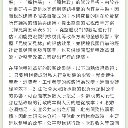
率」、「廣稅基」、「簡稅政」的賦改目標。由於各
計畫研析主要是以其個別議題相關的內容為主軸，因
而稅改建議多屬各自獨立的；本研究目的則在於彙整
所有議案的結論與建議，提出整套的賦稅改革方案
（詳見第五章表5-1），從整體稅制的觀點進行評
估，期能更宏觀的檢視此等改革方案的全般影響，掌
握「見樹又見林」的評估效果，並根據我國目前的經
社背景與國家發展願景，以及借鏡國際租稅改革潮
流，對整套改革方案提出可行的建議。
在評估稅制革新的影響效果時，以下四點值得重視：
1. 只要租稅造成對私人行為動機的影響，就會使生
產者、消費者、工作者等的經濟行為改變，進而影響
經濟效率；2. 由社會大眾所承擔的稅負分配對公平
的影響，可否能被多數人所接受；3. 課稅的可行性
應包括政府的行政成本與人民的遵從成本；4. 稅收
必須適足，支應公共支出之所需，避免債務持續累
積。因此本研究在分析、評估此次租稅變革時，主要
是以租稅的效率、公平與稅務行政、財政收入等四個