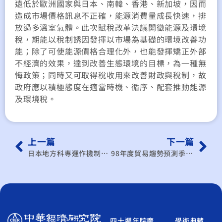
遠低於歐洲國家與日本、南韓、香港、新加坡，因而
造成市場價格訊息不正確，能源消費量成長快速，排
放過多溫室氣體。此次賦稅改革決議開徵能源及環境
稅，期能以稅制誘因發揮以市場為基礎的環境改善功
能；除了可使能源價格合理化外，也能發揮矯正外部
不經濟的效果，達到改善生態環境的目標，為一種無
悔政策；同時又可取得稅收用來改善財政與稅制，故
政府應以積極態度在適當時機、循序、配套推動能源
及環境稅。
上一篇
下一篇
日本地方科專運作機制之研究
98年度貿易趨勢預測季刊之編撰─台灣總體貿易季模型之應用：中華民國臺灣地區貿易趨勢預測第50期
四十週年院慶
學術典藏