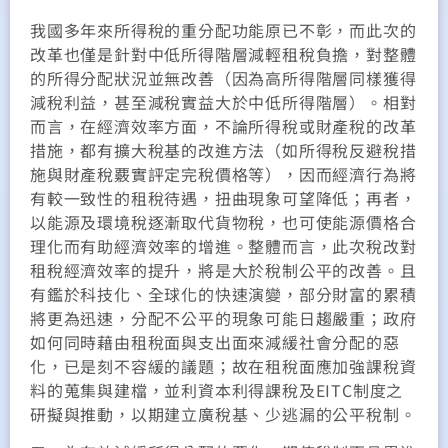
我國多年來所得稅的重分配功能原已不彰，而此次的
改革也僅是針對中低所得階層減輕租稅負擔，對整體
的所得分配狀況並無改善（因為高所得階層同樣獲得
減稅利益，甚至減稅實益大於中低所得階層）。相對
而言，在經濟效率方面，不論所得稅或財產稅的改革
措施，都有擴大稅基的改進方法（如所得稅反避稅措
施與財產稅覈實評定完稅價格等），因而經濟行為將
有較一致性的租稅待遇，扭曲現象可望降低；再者，
以能源及環境稅逐漸取代貨物稅，也可使能源價格合
理化而有助經濟效率的增進。整體而言，此次稅改對
租稅經濟效率的提升，將是大於稅制公平的改善。且
有鑑於科技化、全球化的快速演變，部分財富的累積
將更為迅速，分配不公平的現象可能日趨嚴重；政府
如何同時藉由租稅面與支出面來減緩社會分配的惡
化，已是刻不容緩的議題；故在租稅面應加強課稅資
料的蒐集與建檔，並利資本利得課稅及EITC制度之
研擬與推動，以期建立廣稅基、少逃漏的公平稅制。