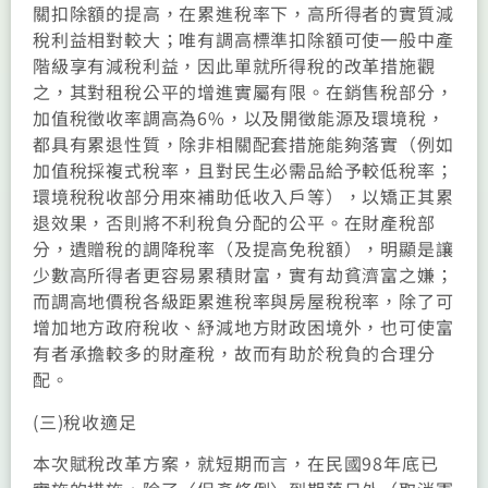
關扣除額的提高，在累進稅率下，高所得者的實質減
稅利益相對較大；唯有調高標準扣除額可使一般中產
階級享有減稅利益，因此單就所得稅的改革措施觀
之，其對租稅公平的增進實屬有限。在銷售稅部分，
加值稅徵收率調高為6%，以及開徵能源及環境稅，
都具有累退性質，除非相關配套措施能夠落實（例如
加值稅採複式稅率，且對民生必需品給予較低稅率；
環境稅稅收部分用來補助低收入戶等），以矯正其累
退效果，否則將不利稅負分配的公平。在財產稅部
分，遺贈稅的調降稅率（及提高免稅額），明顯是讓
少數高所得者更容易累積財富，實有劫貧濟富之嫌；
而調高地價稅各級距累進稅率與房屋稅稅率，除了可
增加地方政府稅收、紓減地方財政困境外，也可使富
有者承擔較多的財產稅，故而有助於稅負的合理分
配。
(三)稅收適足
本次賦稅改革方案，就短期而言，在民國98年底已