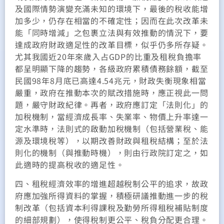
及國際情勢演變充滿未知的環境下，最後的稅收能增
加多少，仍存在相當的不確定性；因而在此次改革未
能「同時增減」之包裹立法與有效推動的情況下，要
達成政府財政適足性的改革目標，似乎仍多所存疑。
尤其我國近20年來歲入占GDP的比重及租稅負擔率
都呈明顯下降的趨勢，各級政府累積債務餘額，截至
民國98年8月底已高達4.54兆元，財政失衡現象相當
嚴重，政府在推動本次的賦改措施時，應正視此一問
題，嚴守財政紀律。再者，政府應訂定「法則化」的
加稅機制，當經濟成長率、失業率、物價上升率達一
定水準時，法則式的啟動加稅機制（包括營業稅、能
源及環境稅等），以期改善財政與租稅結構；至於法
則化的機制（與推動時機），則由行政院訂定之，如
此適時的提高稅收的適足性。
四、租稅經濟效率的增進超越稅制公平的追求，故政
府應加強所得資料的掌握，積極研議推動進一步的稅
制改革（包括資本利得課稅及勤勞所得租稅補貼制度
的細部規劃），使得稅制更公平、稅負分配更合理。