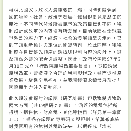
租稅乃國家財政收入最重要的一環，同時也關係到一
國的經濟、社會、政治等發展；惟租稅畢竟是歷史的
產物，不同時代背景所被賦予的政策目標也不同，稅
制設計或改革的內容當有所差異。目前我國在全球競
爭激烈的壓力下，經濟、社會的發展類型與走向，已
到了須重新檢討與定位的關鍵時刻；於此同時，租稅
制度在目標優先順序的選擇與稅制內容的設計上，顯
然須做必要的配合與調整。因此，政府於民國97年6
月30日成立「行政院賦稅改革委員會」，期盼透過
賦稅改革，營造健全合理的稅制與稅政，進而促進產
業發展，增進全民福祉，為我國經濟永續發展及提升
國際競爭力注入新動能。
此次賦改會探討的議題（研究計畫）包括稅制與稅政
兩大方面（共19個研究計畫），涵蓋的稅種包括所
得稅、銷售稅、財產稅、其他等稅目（詳見第一章圖
1-1），透過各議題的專案研究與規劃，希冀徹底檢
討我國現有的稅制與稅政缺失，以期達成「增效