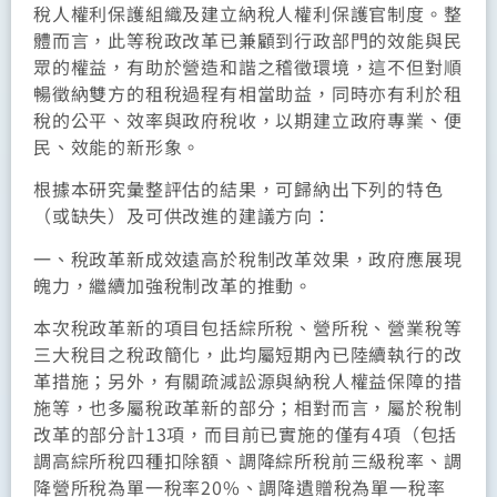
稅人權利保護組織及建立納稅人權利保護官制度。整
體而言，此等稅政改革已兼顧到行政部門的效能與民
眾的權益，有助於營造和諧之稽徵環境，這不但對順
暢徵納雙方的租稅過程有相當助益，同時亦有利於租
稅的公平、效率與政府稅收，以期建立政府專業、便
民、效能的新形象。
根據本研究彙整評估的結果，可歸納出下列的特色
（或缺失）及可供改進的建議方向：
一、稅政革新成效遠高於稅制改革效果，政府應展現
魄力，繼續加強稅制改革的推動。
本次稅政革新的項目包括綜所稅、營所稅、營業稅等
三大稅目之稅政簡化，此均屬短期內已陸續執行的改
革措施；另外，有關疏減訟源與納稅人權益保障的措
施等，也多屬稅政革新的部分；相對而言，屬於稅制
改革的部分計13項，而目前已實施的僅有4項（包括
調高綜所稅四種扣除額、調降綜所稅前三級稅率、調
降營所稅為單一稅率20%、調降遺贈稅為單一稅率