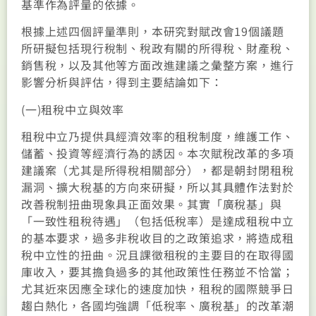
基準作為評量的依據。
根據上述四個評量準則，本研究對賦改會19個議題
所研擬包括現行稅制、稅政有關的所得稅、財產稅、
銷售稅，以及其他等方面改進建議之彙整方案，進行
影響分析與評估，得到主要結論如下：
(一)租稅中立與效率
租稅中立乃提供具經濟效率的租稅制度，維護工作、
儲蓄、投資等經濟行為的誘因。本次賦稅改革的多項
建議案（尤其是所得稅相關部分），都是朝封閉租稅
漏洞、擴大稅基的方向來研擬，所以其具體作法對於
改善稅制扭曲現象具正面效果。其實「廣稅基」與
「一致性租稅待遇」（包括低稅率）是達成租稅中立
的基本要求，過多非稅收目的之政策追求，將造成租
稅中立性的扭曲。況且課徵租稅的主要目的在取得國
庫收入，要其擔負過多的其他政策性任務並不恰當；
尤其近來因應全球化的速度加快，租稅的國際競爭日
趨白熱化，各國均強調「低稅率、廣稅基」的改革潮