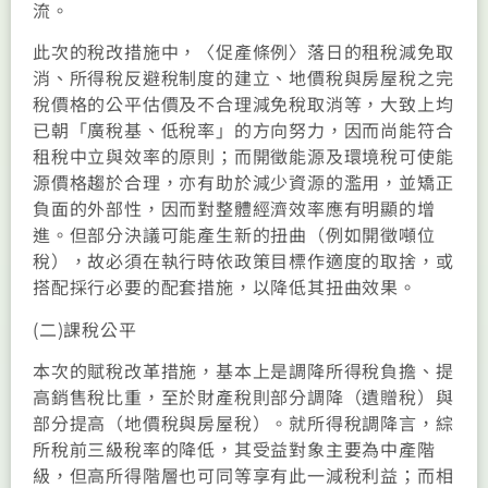
流。
此次的稅改措施中，〈促產條例〉落日的租稅減免取
消、所得稅反避稅制度的建立、地價稅與房屋稅之完
稅價格的公平估價及不合理減免稅取消等，大致上均
已朝「廣稅基、低稅率」的方向努力，因而尚能符合
租稅中立與效率的原則；而開徵能源及環境稅可使能
源價格趨於合理，亦有助於減少資源的濫用，並矯正
負面的外部性，因而對整體經濟效率應有明顯的增
進。但部分決議可能產生新的扭曲（例如開徵噸位
稅），故必須在執行時依政策目標作適度的取捨，或
搭配採行必要的配套措施，以降低其扭曲效果。
(二)課稅公平
本次的賦稅改革措施，基本上是調降所得稅負擔、提
高銷售稅比重，至於財產稅則部分調降（遺贈稅）與
部分提高（地價稅與房屋稅）。就所得稅調降言，綜
所稅前三級稅率的降低，其受益對象主要為中產階
級，但高所得階層也可同等享有此一減稅利益；而相