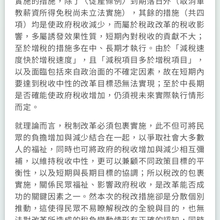
實施的措施，除了〈促產條例〉到期落日外（取消軍
教薪資所得免稅尚未立法實施），其餘的措施（共四
項）均是使政府稅收減少，而屬於稅政改革的稅收影
響，多屬誘發效果性質，短期內對稅收的貢獻不大；
至於增稅的措施多在中、長期才執行。由於「減稅速
度快於增稅速度」，且「減稅項目多於增稅項目」，
以及面臨包括來自政治面的不確定因素，故在短期內
要達到稅收中性的改革目標恐無法實現；至於中長期
是否確能使政府稅收增加，仍須視未來實際執行情形
而定。
就理論而言，稅制改革必須包裹實施，此不但可將民
眾的負擔增加與減少結合在一起，以爭取社會大多數
人的福祉，同時也可將政府的稅收增加與減少相互彌
補，以維持稅收中性，更可以兼顧不同政策目標的平
衡性，以及短期與長期目標的協調；所以稅改的包裹
實施，關係民眾福祉、影響政府稅收，是改革能否成
功的關鍵因素之一。然本次的稅改措施卻是分散個別
推動，這使得民眾不易瞭解稅改的全貌與目的，也無
法對改革所造成的稅負變動情形有正確的認知，同時