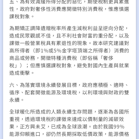
五、為有效減緩所得分配的惡化，期使稅制更具累進
性，政府對奢侈性消費應開徵特別消費稅，惟應慎選
課稅對象。
為期矯正調降遺贈稅率所產生減稅利益呈逆向分配，
造成民眾觀感不佳，且不利社會財富的重分配，以及
課徵一般營業稅具有累退性的現象。故本研究建議對
高所得者（即1%或5%金字塔頂端之所得者）消費的
商品或勞務，開徵特種消費稅（即俗稱「奢侈
稅」）；但應慎選課稅對象，避免對國內生產與就業
造成衝擊。
六、為落實環境永續發展目標，政府應積極、適時、
循序、配套開徵能源及環境稅，以利環境與財政的雙
永續。
全球暖化所造成的人類永續生存問題，逐漸為各國所
重視，透過環境稅的課徵來達成以價制量的減碳效
果，正方興未艾，已成為全球浪潮。由於我國99%
能源仰賴進口，卻仍然長期採取低價政策，能源價格