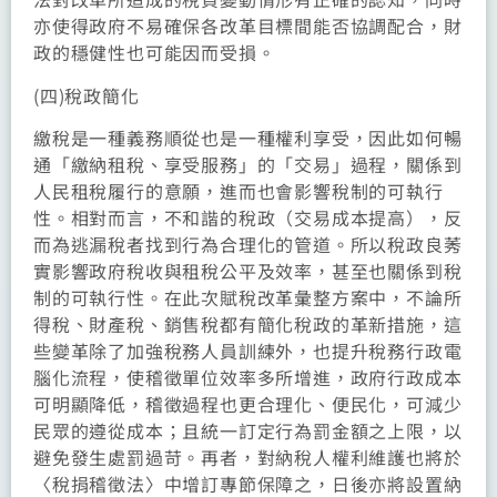
亦使得政府不易確保各改革目標間能否協調配合，財
政的穩健性也可能因而受損。
(四)稅政簡化
繳稅是一種義務順從也是一種權利享受，因此如何暢
通「繳納租稅、享受服務」的「交易」過程，關係到
人民租稅履行的意願，進而也會影響稅制的可執行
性。相對而言，不和諧的稅政（交易成本提高），反
而為逃漏稅者找到行為合理化的管道。所以稅政良莠
實影響政府稅收與租稅公平及效率，甚至也關係到稅
制的可執行性。在此次賦稅改革彙整方案中，不論所
得稅、財產稅、銷售稅都有簡化稅政的革新措施，這
些變革除了加強稅務人員訓練外，也提升稅務行政電
腦化流程，使稽徵單位效率多所增進，政府行政成本
可明顯降低，稽徵過程也更合理化、便民化，可減少
民眾的遵從成本；且統一訂定行為罰金額之上限，以
避免發生處罰過苛。再者，對納稅人權利維護也將於
〈稅捐稽徵法〉中增訂專節保障之，日後亦將設置納