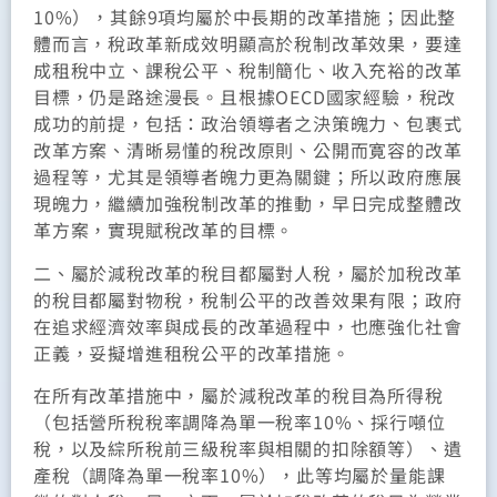
10%），其餘9項均屬於中長期的改革措施；因此整
體而言，稅政革新成效明顯高於稅制改革效果，要達
成租稅中立、課稅公平、稅制簡化、收入充裕的改革
目標，仍是路途漫長。且根據OECD國家經驗，稅改
成功的前提，包括：政治領導者之決策魄力、包裹式
改革方案、清晰易懂的稅改原則、公開而寛容的改革
過程等，尤其是領導者魄力更為關鍵；所以政府應展
現魄力，繼續加強稅制改革的推動，早日完成整體改
革方案，實現賦稅改革的目標。
二、屬於減稅改革的稅目都屬對人稅，屬於加稅改革
的稅目都屬對物稅，稅制公平的改善效果有限；政府
在追求經濟效率與成長的改革過程中，也應強化社會
正義，妥擬增進租稅公平的改革措施。
在所有改革措施中，屬於減稅改革的稅目為所得稅
（包括營所稅稅率調降為單一稅率10%、採行噸位
稅，以及綜所稅前三級稅率與相關的扣除額等）、遺
產稅（調降為單一稅率10%），此等均屬於量能課