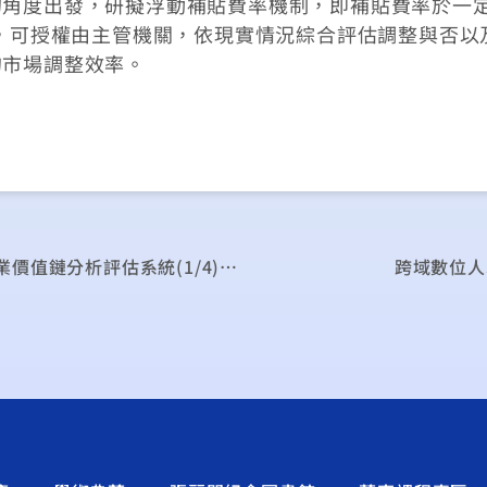
的角度出發，研擬浮動補貼費率機制，即補貼費率於一
），可授權由主管機關，依現實情況綜合評估調整與否以
的市場調整效率。
我國公眾氣象應用服務之社會經濟效益與氣象產業價值鏈分析評估系統(1/4)委外發展案
跨域數位人