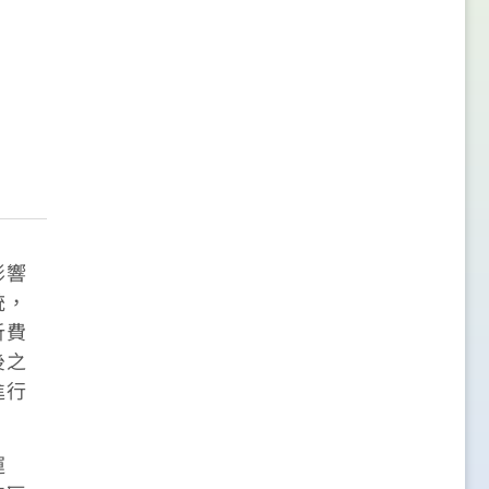
影響
統，
析費
後之
進行
運