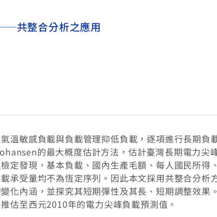
──共整合分析之應用
、氣溫敏感負載與負載管理抑低負載，逐項進行長期負
ohansen的最大概度估計方法，估計臺灣長期電力尖
根檢定發現，基本負載、國內生產毛額、每人國民所得
負載承受量均不為恆定序列。因此本文採用共整合分析
的變化內涵，並探究其短期彈性及其長、短期調整效果
推估至西元2010年的電力尖峰負載預測值。