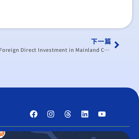
下一篇
Regional Determinants of Foreign Direct Investment in Mainland China, reprinted from Journal of Economic Studies, Vol.23, No.2, 1996, pp.18-30.