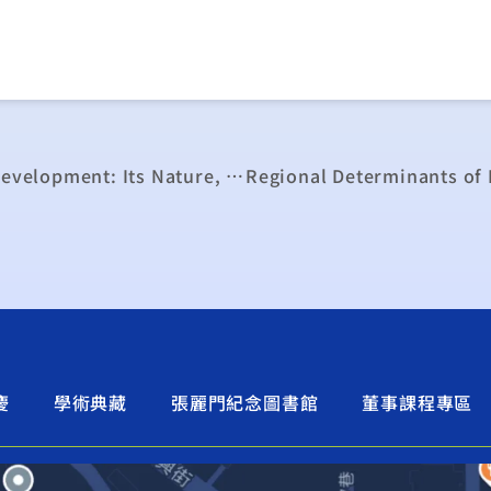
Collaboration in Industrial Research and Development: Its Nature, Rationale and Geography
慶
學術典藏
張麗門紀念圖書館
董事課程專區