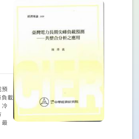
載預
峰負載
、冷
方
。最