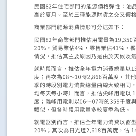
民國82年住宅部門的能源價格彈性：油品為 -
高於夏月。至於三種能源財貨之交叉價
商業部門能源消費情形可分述如下：
民國82年商業部門推估用電量為19,3
20％，貿易業佔4％，零售業佔41％，
情況，推估其主要原因乃是由於天候及
就時段而言，推估全年電力消費總量以13～1
度；再次為08～10時2,866百萬度，其
季的時段別電力消費總量曲線大致相同
均每天每小時）而言，推估尖峰用電以 13～
度；離峰用電則以06～07時的359千度
類似，但各時段用電量多較夏季為低。
就電器別而言，推估全年電力消費以窗型或
20％；其次為日光燈2,618百萬度，佔 