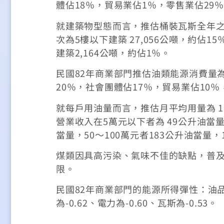
體佔18％，貿易業佔1％，零售業佔29
就建築物型態而言，推估桶裝瓦斯全年之使
次為5樓以下建築 27,056公噸，約佔
建築2,164公噸，約佔1％。
民國82年商業部門推估油類能源消費量為1
20％，社會團體佔17％，貿易業佔10
就每戶用油量而言，推估月平均用量為 
營業收入在5萬元以下者為 49公升油當量，
當量，50～100萬元者183公升油當量，
煤類因具高污染、氣味不佳的缺點，普
限。
民國82年商業部門的能源所得彈性：油品為
為-0.62、電力為-0.60、瓦斯為-0.53。