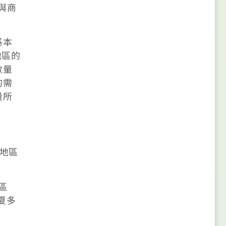
與商
基本
地區的
數量
的需
量所
部地區
區
呈夏多