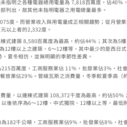
指明之各種電器總用電量為 7,818百萬度，佔40％
全部列出，故其他未指明電器之用電總量最多。
,075度，而營業收入與用電量成正相關趨勢；從月營
元以上者的2,332度。
式建築 8,580百萬度為最高，約佔44％；其次為5
序為12樓以上之建築、6～12樓等，其中最少的是西日
趨勢，夏冬相仿，並無明顯的季節性差異。
215百萬度，工商服務業佔 11％，批發業佔3％，社
，餐旅業佔29％。管線瓦斯之消費量，冬季較夏季高（
量，以連棟式建築 108,372千度為最高，約佔50％
8％；以後依序為6～12樓、中式獨院、12樓以上等，最低
為182千公噸，工商服務業佔9％，批發業佔8％，社