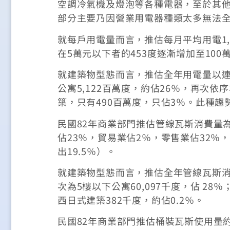
空調冷氣機及燈泡等各種電器，至於其他未
部分主要乃因營業用電器種類太多無法
就每戶用電量而言，推估每月平均用電1
在5萬元以下者的453度逐漸增加至100萬
就建築物型態而言，推估全年用電量以連棟
公寓5,122百萬度，約佔26％，再次依
築，只有490百萬度，只佔3％。此種
民國82年商業部門推估管線瓦斯消費量為
佔23％，貿易業佔2％，零售業佔32％
出19.5％）。
就建築物型態而言，推估全年管線瓦斯消費
次為5樓以下公寓60,097千度，佔 2
西日式建築382千度，約佔0.2％。
民國82年商業部門推估桶裝瓦斯使用量約