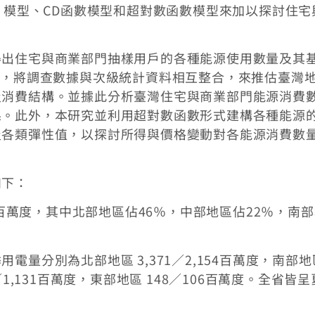
S 模型、CD函數模型和超對數函數模型來加以探討住宅
得出住宅與商業部門抽樣用戶的各種能源使用數量及其
序，將調查數據與次級統計資料相互整合，來推估臺灣
及消費結構。並據此分析臺灣住宅與商業部門能源消費
係。此外，本研究並利用超對數函數形式建構各種能源
及各類彈性值，以探討所得與價格變動對各能源消費數
如下：
8百萬度，其中北部地區佔46％，中部地區佔22％，南
量分別為北部地區 3,371／2,154百萬度，南部地
44／1,131百萬度，東部地區 148／106百萬度。全省皆