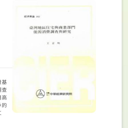
費基
調查
用高
戶的
工