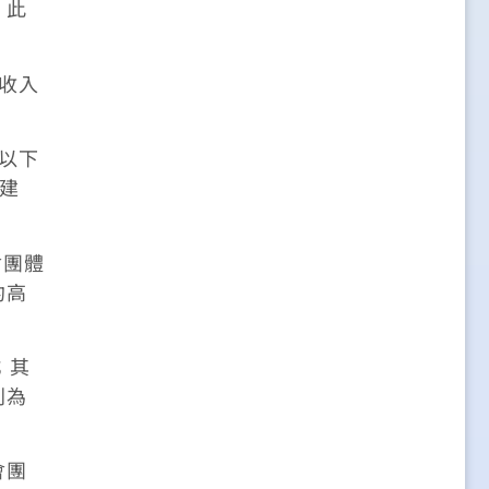
，此
業收入
樓以下
式建
會團體
約高
；其
則為
會團