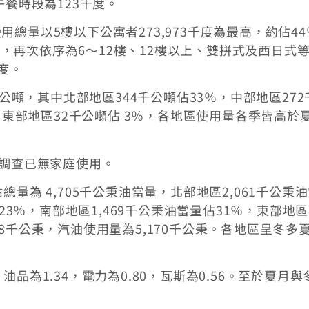
午餐時段為123千度。
總量以5樓以下公寓者273,973千度為最高，約佔44
3％，再次依序為6～12樓、12樓以上、雙拼式及西日式
千度。
千公噸，其中北部地區344千公噸佔33％，中部地區272
％，東部地區32千公噸佔 3％，各地區使用量各季皆高於
次調查已無家庭使用。
量為 4,705千公秉油當量，北部地區2,061千公秉
23％，南部地區1,469千公秉油當量佔31％，東部地區
8千公秉，汽油使用量為5,170千公秉。各地區呈冬多
品為1.34，電力為0.80，瓦斯為0.56。至於夏月與