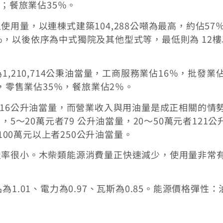
％；餐旅業佔35％。
用量，以連棟式建築104,288公噸為最高，約佔57
15％，以後依序為中式獨院及其他型式等，最低則為 12
,210,714公秉油當量，工商服務業佔16％，批發業
％，零售業佔35％，餐旅業佔2％。
116公升油當量，而營業收入與用油量是成正相關的情
5～20萬元者79 公升油當量，20～50萬元者121公
100萬元以上者250公升油當量。
及率很小。木柴類能源消費量正快速減少，使用量非常
1.01、電力為0.97、瓦斯為0.85。能源價格彈性：