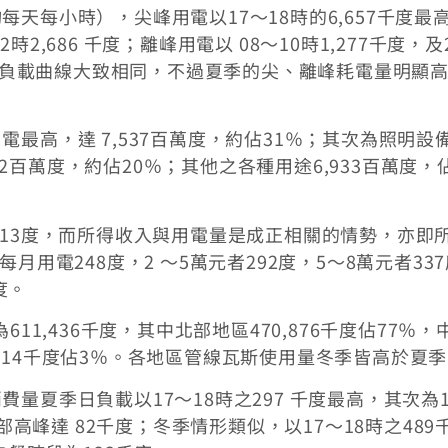
天每小時），尖峰用電以17～18時的6,657千度最
2時2,686 千度；離峰用電以 08～10時1,277千度，及
的日負載曲線大致相同，不過夏季的尖、離峰耗電量明顯
最高，達 7,537百萬度，約佔31％；其次為照明設
712百萬度，約佔20％；其他之各種用途6,933百萬度，
313度，而所得收入與用電量是成正相關的情勢，亦即
月用電248度，2 ～5萬元者292度，5～8萬元者33
9度。
11,436千度，其中北部地區470,876千度佔77％，
17,214千度佔3％。各地區管線瓦斯使用量冬季皆高於夏
量夏季日負載以17～18時之297 千度最高，其次為1
部高峰達 82千度；冬季情形類似，以17～18時之489