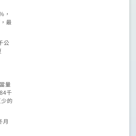
％，
等，最
千公
夏
油當量
84千
夏少的
冬月