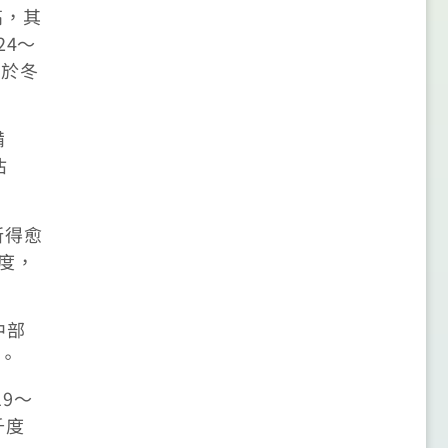
高，其
24～
高於冬
備
佔
所得愈
7度，
中部
季。
9～
千度