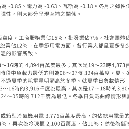
0.85、電力為 -0.63、瓦斯為 -0.18。冬月之彈性
格彈性，則大部分呈現互補之關係。
50百萬度，工商服務業佔15％，批發業佔7％，社會團體
餐旅業佔12％。在季節用電方面，各行業大都呈夏多冬
氣溫的影響所致。
6時的 4,894百萬度最多；其次是19～23時4,873
他時段中負載力最低的則為06～07時 324百萬度。夏、
，不過夏季的耗電量明顯高於冬季。就夏季日負載情形
16時的3,916千度為最高，其次是17～18時的3,80
與24～05時的 712千度為最低。冬季日負載曲線情形與
箱型冷氣機用電 3,776百萬度最高，約佔總用電量
14％，再次為冷凍櫃 2,100百萬度，佔11％；然後為儲