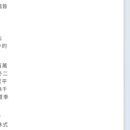
值皆
佔
少的
百萬
冬二
（平
4千
夏季
的
冰式