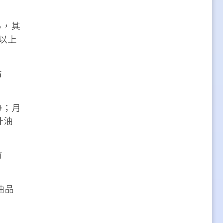
％，其
樓以上
佔
勢；月
升油
有
油品