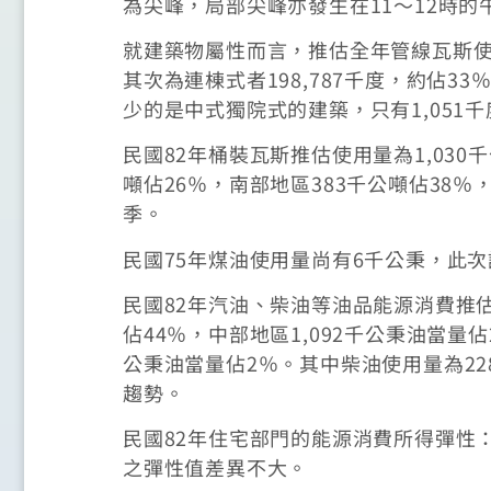
為尖峰，局部尖峰亦發生在11～12時的
就建築物屬性而言，推估全年管線瓦斯使用
其次為連棟式者198,787千度，約佔3
少的是中式獨院式的建築，只有1,051
民國82年桶裝瓦斯推估使用量為1,030
噸佔26％，南部地區383千公噸佔38
季。
民國75年煤油使用量尚有6千公秉，此
民國82年汽油、柴油等油品能源消費推估總
佔44％，中部地區1,092千公秉油當量佔
公秉油當量佔2％。其中柴油使用量為22
趨勢。
民國82年住宅部門的能源消費所得彈性：油
之彈性值差異不大。