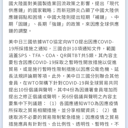
國大陸面對美國製造業回流政策之影響，提出「現代
供應鏈」的國家戰略；而新冠肺炎凸顯了中國大陸供
應鏈弱點和困境，中國大陸則提出短期「補鏈」、中
期「固鏈」、長期「強鏈」的政策，來因應全球供應
鏈的調整。
美中日三國依據WTO協定向WTO提出因應COVID-
19所採措施之通知，三國合計10項通知文件，範圍
涵蓋SPS、TFA、COA、QR與TBT共5類，其內容主
要包含因應COVID-19採取之暫時性開放措施以促進
貿易，或是施行暫時性限制措施以因應公衛危機、延
長法規評論期等項。此外，美中日三國分別聯合其他
會員，在WTO架構下針對COVID-19與全球貿易共同
提出10份倡議與聲明，其中4份為因連署會員增加而
提出之修正倡議或聲明，另6份倡議與聲明之內容主
要集中下列議題：（1）各國應通知WTO為因應疫情
所採取之貿易相關措施，並分享相關資訊；（2）儘
速取消不必要的貿易限制緊急措施；因應疫情之貿易
措施應具有針對性、合比例性、透明性、暫時性，不