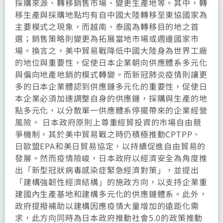
採購來源、轉移銷售市場、變更生產地等。其中，轉
移生產與採購地點均有自中國大陸轉移至東協國家為
主要模式之現象，而越南、泰國為轉移目的地之首
選；銷售策略則變更為拓展當地市場或週邊國家市
場。換言之，美中貿易戰降低中國大陸身為世界工廠
的地位與重要性，促使日本企業朝向供應體系多元化
與偏向地產地銷的模式轉變。而新冠肺炎疫情則讓更
多的日本企業體認到供應鏈多元化的重要性，促使日
本企業必須加速調整自身的供應鏈，採購與生產的地
點多元化，以分散單一供應體系停擺帶來的企業經營
風險。 日本政府原則上尊重經貿投資的市場自由競
爭機制，其於美中貿易戰之時仍積極推動CPTPP、
日歐盟EPA和美日貿易協定，以持續促進自由貿易的
發展。然而疫情險峻，日本政府以經濟安全為角度推
出「新型冠狀病毒感染症緊急經濟對策」，並提出
「建構強韌性經濟結構」的施政方向，以支持企業重
建國內生產基地和建構多元化的供應鏈體系。此外，
政府提撥補助以建構因應疫情大量增加的遠距化需
求，此方向同時為日本政府推動社會5.0的政策推動