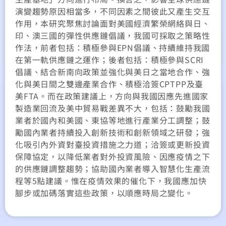
演變趨勢原因相當多，不同因素之間彼此又產生交互
作用，本研究聚焦討論面對美國經濟繁榮網絡與日、
印、澳三國的彈性供應鏈倡議，我國可採取之策略性
作法，前者包括：積極參與EPN倡議、持續維持我國
在第一軌供應鏈之運作；後者包括：積極參與SCRI
倡議、結合新南向政策並強化與美日之當地合作、強
化與美日間之雙邊產業合作、積極洽簽CPTPP及臺
美FTA。而在政策建議上，方向與我國因應先進國家
製造業回流及美中貿易戰差異不大，包括：鼓勵我國
業者於國內和美國、東協等地進行產業分工調整；鼓
勵國內業者持續投入創新技術和創新領域之研發；強
化吸引內外資對臺投資措施之力道；洽簽或更新投資
保障協定，以降低業者對外投資風險、因應疫情之下
的供應鏈調整趨勢；協助國內業者導入智慧化生產流
程等5點建議。惟在疫情效果的催化下，我國應加快
腳步或加碼落實這些政策，以順應時局之變化。