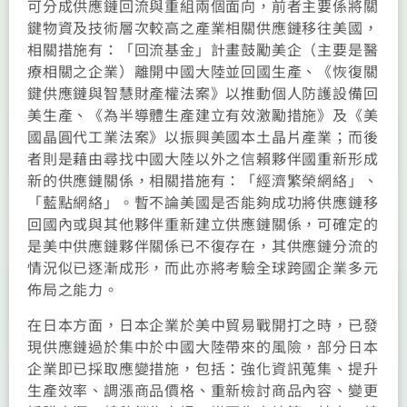
可分成供應鏈回流與重組兩個面向，前者主要係將關
鍵物資及技術層次較高之產業相關供應鏈移往美國，
相關措施有：「回流基金」計畫鼓勵美企（主要是醫
療相關之企業）離開中國大陸並回國生產、《恢復關
鍵供應鏈與智慧財產權法案》以推動個人防護設備回
美生產、《為半導體生產建立有效激勵措施》及《美
國晶圓代工業法案》以振興美國本土晶片產業；而後
者則是藉由尋找中國大陸以外之信賴夥伴國重新形成
新的供應鏈關係，相關措施有：「經濟繁榮網絡」、
「藍點網絡」。暫不論美國是否能夠成功將供應鏈移
回國內或與其他夥伴重新建立供應鏈關係，可確定的
是美中供應鏈夥伴關係已不復存在，其供應鏈分流的
情況似已逐漸成形，而此亦將考驗全球跨國企業多元
佈局之能力。
在日本方面，日本企業於美中貿易戰開打之時，已發
現供應鏈過於集中於中國大陸帶來的風險，部分日本
企業即已採取應變措施，包括：強化資訊蒐集、提升
生產效率、調漲商品價格、重新檢討商品內容、變更