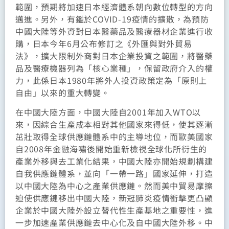
範圍，預期將加速日本經濟體系朝向數位轉型的方向
邁進。另外，有鑑於COVID-19疫情的擴散，為預防
中國大陸等外資對日本醫藥品及醫療器材企業進行收
購，日本今年6月公布修訂之《外匯與對外貿易
法》，擴大限制外商對日本企業投資之範圍，將醫藥
品及醫療機器列為「核心業種」，保留政府介入的權
力，此係日本1980年將外人投資政策定為「原則上
自由」以來的重大轉變。
在中國大陸方面，中國大陸自2001年加入WTO以
來，因綜合生產成本相對其他國家來得低，使其逐漸
茁壯取得全球供應鏈體系中的主導地位，而歐美國家
自2008年金融海嘯後開始重新檢視全球化所衍生的
產業外移與去工業化結果，中國大陸亦開始規劃構建
自我供應鏈體系，並向「一帶一路」國家延伸，打造
以中國大陸為中心之產業供應鏈。然而美中貿易摩擦
迫使供應鏈移出中國大陸，新冠肺炎疫情衝擊更凸顯
企業於中國大陸外設立替代性生產基地之重要性，進
一步加速產業供應鏈去中心化及自中國大陸外移。中