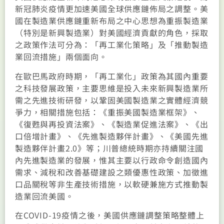
新冠肺炎疫情更加速美國全球供應鏈佈局之調整。美
國在製造業供應鏈重新布局之中心思想為重振製造業
（特別是新興製造業）對美國經濟貢獻的角色，採取
之政策作法可分為：「再工業化策略」及「推動製造
業回流措施」兩個面向。
在歐巴馬政府時期，「再工業化」政策為其國內重要
之科技發展政策，主要思維是投入未來新興製造業所
需之先進技術研發，以鞏固美國製造業之實體經濟競
爭力，相關措施包括：《重振美國製造業框架》、
《復甦與再投資法案》、《製造業促進法案》、《出
口倍增計畫》、《先進製造夥伴計畫》、《美國先進
製造夥伴計畫2.0》等；川普總統時期亦持續關注國
內先進製造業的發展，惟其主要以行政命令創造國內
需求、減稅和改善基礎建設之類優惠性政策、加徵進
口品關稅等非生產技術措施，以軟硬兼施方式推動製
造業回流美國。
在COVID-19疫情之後，美國供應鏈調整策略整體上