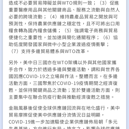
造成不必要貿易障礙並與WTO規則一致；（3）促進
重要醫療用品與其他關鍵商品、服務之流動與自然人
必要的跨境流動；（4）維持農產品貿易之開放與可
預測性，保持農業供應鏈之穩定性，且不可將出口用
糧食轉為國內糧食儲備；（5）強調電子商務與貿易
便捷化之重要性，並加速與簡化通關程序；（6）協
助低度開發國家與微中小型企業渡過疫情衝擊；
（7）支持多邊貿易體系與WTO改革。
另外，美中日三國亦在WTO架構以外與其他國家攜
手合作，致力於透過多邊與雙邊活動，調和與世界各
國因應COVID-19之立場與作法。整體而言，在多邊
活動方面，三國聚焦於COVID-19疫情期間之經濟復
甦，並保持關鍵商品之流動；至於雙邊活動方面，則
主要集中在聯合防疫行動與推動經濟復甦之措施。
金融風暴後促使全球供應鏈回流與在地化盛行，美中
貿易摩擦促使美中供應鏈分流情況日益明顯，
COVID-19進一步加速驅使企業供應鏈佈局朝「多元
生產基地」方向進行布局。換言之，影響全球供應鏈