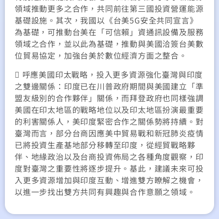
領域推動更多之合作，共同前往第三國投資營運能源
基礎設施。其次，我國以《台美5G安全共同宣言》
為基礎，可推動台美在「可信賴」資通訊設備及服務
領域之合作，並以此為基礎，推動與美國洽簽台美數
位貿易協定，加強台美於數位經濟方面之整合。
 呼應美國印太戰略，投入更多資源強化臺灣與印度
之雙邊關係：印度已在川普政府期間與美國建立「準
盟友級別的合作夥伴」關係，而拜登政府也同樣強調
美國在印太地區的戰略地位以及印太地區扮演最重要
的利害關係人，美印度緊密合作之關係勢將持續。對
臺灣而言，部分台商因應美中貿易戰和新冠肺炎疫情
已將投資生產基地部分移轉至印度，從經貿戰略夥
伴、地緣政治以及台商投資佈局之各種角度觀察，印
度對臺灣之重要性將逐步提升。基此，建議未來可投
入更多資源增加與印度互動、增進雙方瞭解之機會，
以進一步找出雙方共同有興趣與合作意願之領域。