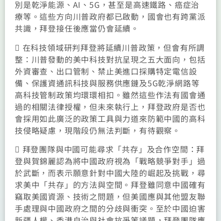
別是乾淨能源、AI、5G，甚至是高速鐵路、癌症治
療等。這些方向川普政府都已啟動，國會也有跨黨派
共識，拜登接任後應當仍會延續。
 在科技領域研判拜登將延續川普政策，但會有所調
整：川普發動的美中科技對抗呈現之五大面向，包括
外資審查、出口管制、禁止美進口採購特定電信設
備、保護資通訊科技與服務供應鏈及5G乾淨網路等
高科技管制政策均環環相扣。雖然這些作法有國會通
過的相關法律授權，但未來執行上，拜登政府是否也
會採用如此廣泛的政策工具與力道來防範中國的高科
技侵略疑慮，現階段仍無法判斷，有待觀察。
 拜登團隊與中國可能尋求「共存」及合作空間：拜
登與賀錦麗認為將中國政府視為「戰略競爭對手」過
於武斷，而表示願意針對中國大陸的崛起及挑戰，尋
求美中「共存」的方法與空間。拜登雖同意中國確有
竊取美國資源、技術之問題，但美國應與其他盟友聯
手處理與中國政府之間的分歧與衝突。至於中國迫害
新疆人權、香港自治與社會抗爭等議題，拜登團隊應