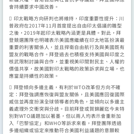
會持續要求中國改善。
 印太戰略方向研判也將維持，印度重要性提升：川
普政府在2017年11月首度提出自由印太倡議的雛型
之後，2019年起印太戰略內涵更是具體。對此，拜
登競選團隊也明確表示美國應繼續在印太地區扮演最
重要的利害關係人，並且捍衛自由航行及與美國既有
盟友的戰略合作。拜登過去也積極支持美國與印度之
核武限制討論與合作，並重視美印間對民主、人權的
價值共享，故美國對印太戰略的政策訴求與立場，也
應當是持續性的政策。
 拜登傾向多邊主義，有利於WTO改革但方向不確
定：拜登強調應恢復與盟友關係，且美國應回復國際
威信並再度扮演全球領導者的角色，並傾向以多邊主
義處理外交衝突與分歧。目前拜登或賀錦麗迄今未特
別對WTO議題加以著墨，但以兩人均表示會重新加
入「巴黎協定」和WHO等訴求來看，拜登團隊透過
多邊組織或協定來推動符合美國利益議題的意願較