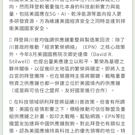
向，然而拜登較著重強化本身的科技創新實力與能
量，包括美國應在5G、AI、乾淨能源等面向投入更
多研發資源，方為維護美國經濟安全之同時並達到捍
衛美國國家安全。
 拜登與川普均強調供應鏈重整與製造業回流：除了
川普政府推動「經濟繁榮網絡」（EPN）之核心政策
外，今年8月美國國務院次卿史達偉（David R.
Stilwell）也提出臺美應建立以和平、繁榮為基礎之
夥伴關係，以促進印太地區的繁榮與穩定。即將入主
白宮的拜登團隊，也在競選時主張將關鍵、戰略重要
物資之供應鏈也都一併建立位於美國境內的供應鏈
（或是與可信任之盟邦、友好國家進行合作）。
 在科技領域研判拜登將延續川普政策，但會有所調
整：美國在疫情影響之下，積極推動可信任聯盟及重
組供應鏈之計畫，如印太戰略、藍點網路、EPN等拉
攏盟友加速與中國供應鏈脫鉤。對此拜登也有類似主
張，認為美國應維持高科技上的優先領導的地位，特