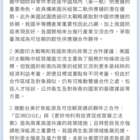
關中間財與零件本就是中國境內（第一軌）供應鏈的
重要角色，故具備美國另組第二軌供應鏈的潛在優
勢。此外美國試圖透過印太戰略擺脫對中國供應鏈的
依賴，我國半導體產業重要性因此凸顯，加上我國防
疫表現良好，各國競相來台進行產業交流合作，爭取
臺灣成為可信賴的韌性供應鏈合作夥伴。
 美國印太戰略和我國新南向政策之合作建議：美國
印太戰略中經貿層面交流主要為了服務於地緣政治目
標，但我國的新南向政策的經貿交流則更多是純粹的
經濟利益考量，即便目標或重點有不同考量，但由於
合作區域及對象類似，仍有可推動雙邊合作之處，包
括人才培訓、公共衛生及對新南向國家的基礎建設等
方面。
 推動台美於新能源及可信賴資通訊夥伴之合作：
「亞洲EDGE」與《更好地利用投資促成發展之法
案》是為兩黨高度共識的政策措施；且拜登政見亦強
調乾淨能源之重要性。我國再生能源領域進展迅速，
特別是太陽能及風力發電，未來台美間可尋求新能源