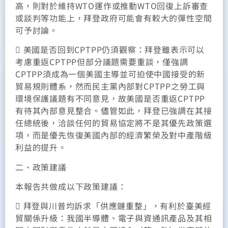
高，則對於維持WTO運作或推動WTO回復上訴審查
或談判等功能上，拜登政府可能會有較大的彈性空間
可予討論。
 美國是否回到CPTPP仍須觀察：拜登雖表示可以
考慮重返CPTPP但部分議題需要重談，僅強調
CPTPP須成為一個美國主導並可迫使中國接受的新
貿易規則體系，然而民主黨內部對CPTPP之勞工與
環境保護議題有不同意見，故美國是否重返CPTPP
有待其內部意見整合。儘管如此，拜登已強調在其接
任總統後，洽談任何的貿易協定將不是其優先政策選
項，而是優先恢復美國內部的經濟繁榮及對中產階級
利益的提升。
二、政策建議
本報告共做成以下政策建議：
 拜登與川普均訴求「供應鏈重整」，有利於臺美經
貿關係升級：我國半導體、電子與資通訊產品及其相