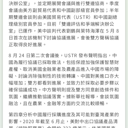
決辦公室」，並定期展開會議與進行雙邊協商。季度
會議由美方副貿易代表和中國副部級官員參加；半年
期雙邊會談則由美國貿易代表（USTR）和中國副總
理級別官員參加。目前「雙邊評估和爭端解決辦公
室」已運作，美中談判代表劉鶴與萊特海澤在 5 月 8
日首次在該機制下討論協議進展，會後雙方聲稱協議
正取得良好進展。
8 月 24 日第二次會議後，USTR 發布聲明指出，中
國為履行協議已採取做法，包括保證加強保護智慧財
產權、取消美國金融業者及農產品進入中國市場的障
礙、討論消除強制性的技術轉讓、中國對美進口亦大
幅增加；雙方都看到進展，並致力於採取必要步驟以
確保協議成功。中方聲明則提及雙方同意創造條件和
氛圍，繼續推動協議落實。據新華社報導，會談氛圍
融洽，且在農業、金融等方面的交流比較順暢。
第四章分析中國履行採購進度及其可能對臺灣產業的
影響。2020 年截至 6 月止，美對中出口協議產品清
單（排除服務業）金額約 333 億美元，依美國普查