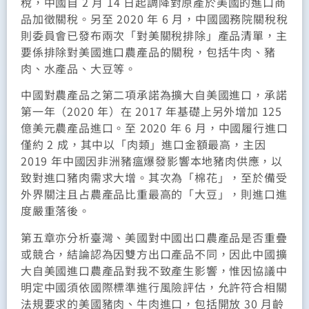
稅，中國自 2 月 14 日起調降對原產於美國的進口商
品加徵關稅。另至 2020 年 6 月，中國國務院關稅稅
則委員會已發布兩次「對美關稅排除」產品清單，主
要係排除對美國進口農產品的關稅，包括牛肉、豬
肉、水產品、大豆等。
中國對農產品之第二項承諾為擴大自美國進口，承諾
第一年（2020 年）在 2017 年基礎上另外增加 125
億美元農產品進口。至 2020 年 6 月，中國履行進口
僅約 2 成，其中以「肉類」進口金額最高，主因
2019 年中國因非洲豬瘟爆發影響本地豬肉供應，以
致對進口豬肉需求大增。其次為「棉花」，至於備受
外界關注且占農產品比重最高的「大豆」，則進口進
度嚴重落後。
第五章亦分析臺灣、美國對中國出口農產品是否重疊
或競合，結論認為因雙方出口產品不同，因此中國擴
大自美國進口農產品對我不致產生影響，惟因協議中
明定中國須依國際標準進行風險評估，允許符合相關
法規要求的美國豬肉、牛肉進口，包括開放 30 月齡