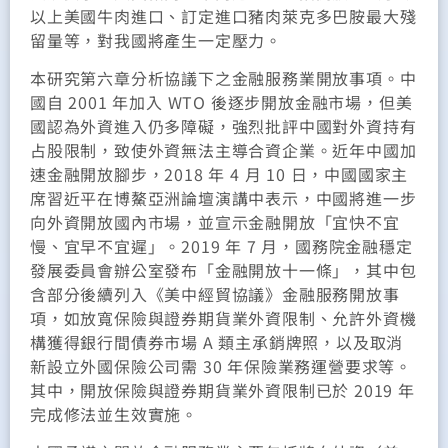
以上美國牛肉進口、訂定進口豬肉萊克多巴胺最大殘
留量等，對我國將產生一定壓力。
本研究第六章分析協議下之金融服務業開放事項。中
國自 2001 年加入 WTO 後逐步開放金融市場，但美
國認為外資進入仍多障礙，強烈批評中國對外資持有
占股限制，致使外資無法主導合資企業。近年中國加
速金融開放腳步，2018 年 4 月 10 日，中國國家主
席習近平在博鰲亞洲論壇演講中表示，中國將進一步
向外資開放國內市場，並宣示金融開放「宜快不宜
慢、宜早不宜遲」。2019 年 7 月，國務院金融穩定
發展委員會辦公室發布「金融開放十一條」，其中包
含部分後續列入《美中經貿協議》金融服務開放事
項，如放寬保險與證券期貨業外資限制、允許外資機
構獲得銀行間債券市場 A 類主承銷牌照，以及取消
新設立外國保險公司需 30 年保險業務運營要求等。
其中，開放保險與證券期貨業外資限制已於 2019 年
完成修法並生效實施。