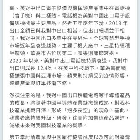
臺、美對中出口電子設備與機械類產品集中在電話機
（含手機）與二極體。電話機為美對中國出口電子設
備與機械最主要產品，然近五年逐年下滑，2019 年
出口金額已與我對中出口相當，但出口細項並不相
同，我對中國出口多集中在零組件。全球智慧型手機
市場近年呈衰退趨勢，主要手機大廠中，三星持續穩
坐龍頭，華為市占位居第二，蘋果則節節衰退。
2020 年以來，美對中出口電話機持續衰退，我對中
出口則成長 12.4%。在美中科技戰下，華為轉而積
極擴張中國與亞洲市場。蘋果則持續受到疫情影響，
整體產量與訂單逐漸下修。
然須注意的是，我對中國出口積體電路等半導體產品
的成長，將隨著中國半導體產業鏈愈趨成熟，對我科
技產業挑戰日深，形成「短多長空」的現象。基此，
我業者應持續升級、研發，往高附加價值產品邁進，
減緩未來對我國科技產業的衝擊。
第五章討論農業與中國履行協議進度以及可能對臺灣