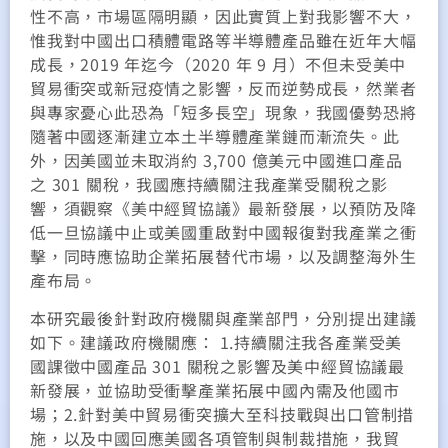
性不高，市場區隔明顯，因此實質上對我影響不大，
惟我對中國出口積體電路等半導體產品雖在近年大幅
成長，2019 年迄今（2020 年 9 月）不但未受美中
貿易衝突或新冠疫情之影響，反而逆勢成長，然業者
與專家憂心此恐為「短多長空」現象，我國優勢恐將
隨著中國逐漸建立本土半導體產業鏈而漸流失。此
外，因美國並未取消約 3,700 億美元中國進口產品
之 301 關稅，我國應持續關注我產業受關稅之影
響，須觀察《美中經貿協議》最新發展，以預防及降
低一旦協議中止或美國重啟對中國報復對我產業之衝
擊，同時應協助企業拓展替代市場，以及調整海外生
產布局。
本研究最後針對政府機關與產業部門，分別提出建議
如下。建議政府機關應： 1.持續關注我各產業受美
國課徵中國產品 301 關稅之影響及美中經貿協議最
新發展，並協助受衝擊產業拓展中國內需及他國市
場；2.針對美中貿易衝突擴大至科技戰與出口管制措
施，以及中國回應美國各項管制與制裁措施，我貿