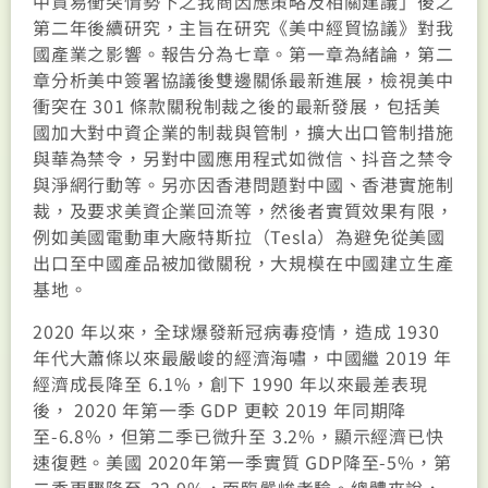
中貿易衝突情勢下之我商因應策略及相關建議」後之
第二年後續研究，主旨在研究《美中經貿協議》對我
國產業之影響。報告分為七章。第一章為緒論，第二
章分析美中簽署協議後雙邊關係最新進展，檢視美中
衝突在 301 條款關稅制裁之後的最新發展，包括美
國加大對中資企業的制裁與管制，擴大出口管制措施
與華為禁令，另對中國應用程式如微信、抖音之禁令
與淨網行動等。另亦因香港問題對中國、香港實施制
裁，及要求美資企業回流等，然後者實質效果有限，
例如美國電動車大廠特斯拉（Tesla）為避免從美國
出口至中國產品被加徵關稅，大規模在中國建立生產
基地。
2020 年以來，全球爆發新冠病毒疫情，造成 1930
年代大蕭條以來最嚴峻的經濟海嘯，中國繼 2019 年
經濟成長降至 6.1%，創下 1990 年以來最差表現
後， 2020 年第一季 GDP 更較 2019 年同期降
至-6.8%，但第二季已微升至 3.2%，顯示經濟已快
速復甦。美國 2020年第一季實質 GDP降至-5%，第
二季更驟降至-32.9%，面臨嚴峻考驗。總體來說，