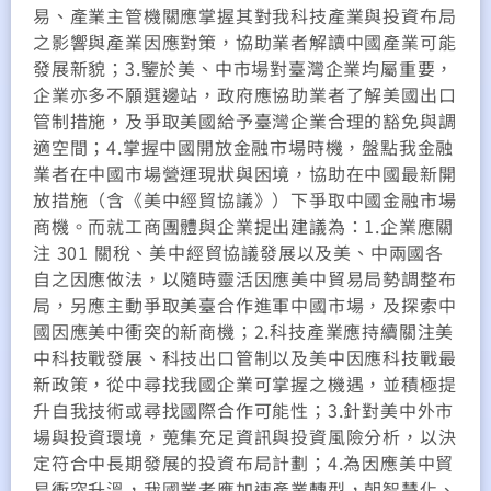
易、產業主管機關應掌握其對我科技產業與投資布局
之影響與產業因應對策，協助業者解讀中國產業可能
發展新貌；3.鑒於美、中市場對臺灣企業均屬重要，
企業亦多不願選邊站，政府應協助業者了解美國出口
管制措施，及爭取美國給予臺灣企業合理的豁免與調
適空間；4.掌握中國開放金融市場時機，盤點我金融
業者在中國市場營運現狀與困境，協助在中國最新開
放措施（含《美中經貿協議》）下爭取中國金融市場
商機。而就工商團體與企業提出建議為：1.企業應關
注 301 關稅、美中經貿協議發展以及美、中兩國各
自之因應做法，以隨時靈活因應美中貿易局勢調整布
局，另應主動爭取美臺合作進軍中國市場，及探索中
國因應美中衝突的新商機；2.科技產業應持續關注美
中科技戰發展、科技出口管制以及美中因應科技戰最
新政策，從中尋找我國企業可掌握之機遇，並積極提
升自我技術或尋找國際合作可能性；3.針對美中外市
場與投資環境，蒐集充足資訊與投資風險分析，以決
定符合中長期發展的投資布局計劃；4.為因應美中貿
易衝突升溫，我國業者應加速產業轉型，朝智慧化、