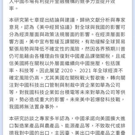
入中國市場有利提升金融機構的競爭力並提升效
率。
本研究第七章提出結論與建議，歸納文獻分析與專家
意見，認為《美中經貿協議》對全球與我國的影響可
分為經濟層面與政策法規層面的影響。在經濟層面影
響方面，美中宣布暫緩互課關稅，有助緩解全球貿易
緊張局勢與降低不確定性的風險，然因各界預期川普
仍可能藉由各種理由恢復對中國產品課徵關稅，且咸
信美國將在關稅以外層面繼續向中國施壓，包括匯
率、科技等，因此展望 2020、 2021 年全球經濟不
確定風險仍高。尤其美國在關稅戰火暫歇後，轉向關
注對中國科技出口管制與制裁中資企業如華為公司
等，對我國科技企業如台積電等未來對華為公司等供
貨，勢必造成重大的影響。未來美中若爆發科技戰，
我國將無法置身事外。
本研究訪談之專家多半認為，中國承諾向美國擴大進
口製造業產品與農產品、能源產品等，不致取代或排
擠我對中國的出口，主因臺、美出口中國產品之重疊