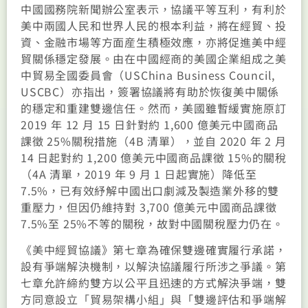
中國國務院新聞辦公室表示，協議平等互利，有利於
美中兩國人民和世界人民的根本利益，將在經貿、投
資、金融市場等方面産生積極效應，亦將促進美中經
貿關係穩定發展。由在中國經商的美國企業組成之美
中貿易全國委員會（USChina Business Council,
USCBC）亦指出，簽署協議將有助於恢復美中關係
的穩定和重建雙邊信任。然而，美國雖暫緩實施原訂
2019 年 12 月 15 日針對約 1,600 億美元中國商品
課徵 25%關稅措施（4B 清單），並自 2020 年 2 月
14 日起對約 1,200 億美元中國商品課徵 15%的關稅
（4A 清單，2019 年 9 月 1 日起實施）降低至
7.5%，已有效紓解中國出口劇減及製造業外移的雙
重壓力，但因仍維持對 3,700 億美元中國商品課徵
7.5%至 25%不等的關稅，故對中國關稅壓力仍在。
《美中經貿協議》第七章為確保雙邊確實履行承諾，
設有爭端解決機制，以解決協議履行所涉之爭議。第
七章允許締約雙方以公平且迅速的方式解決爭端，雙
方同意設立「貿易架構小組」與「雙邊評估和爭端解