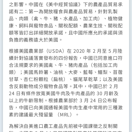
之影響。中國在《美中經貿協議》下的農產品貿易承
諾有二：第一為開放糧食與農產品貿易，針對乳製
品、肉類（禽、牛、豬、水產品、加工肉）、植物健
康、飼料與寵物食品、關稅配額、農業生技、關稅配
額等皆訂出詳細開放承諾，且中國所應允的承諾與須
負擔的義務遠大於美國。
根據美國農業部（USDA）在 2020 年 2 月至 5 月陸
續針對協議落實發布的四份報告，中國已同意進口符
合法規要求的美國禽、牛、豬肉產品（包括加工肉
類）；美國馬鈴薯、油桃、大麥、藍莓、鱷梨、苜蓿
甘草、杏仁粉顆粒（扁桃）、貓尾草乾草；以及美國
含反芻動物成分寵物食品等。其中，中國已於 2 月
24 日有條件放寬美國牛肉及牛肉產品的 30 月齡及
以上的牛齡限制。根據農業部於 3 月 24 日公布報
告，中國已向美國通報美國牛肉生產中常用的三種激
素的建議最大殘留量 （MRL）。
為解決自美進口農工產品先前被中國課徵之反制關