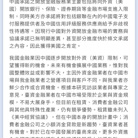
中國承諾之開放金融服務業主要包括將向外資（美
國）開放銀行、保險、證券期貨等金融市場支進入限
制，同時美方亦承諾將對包括銀聯在內的中國電子支
付服務提供者及中國信用評級服務供應商給予非歧視
性待遇等。因現行中國對外資開放金融市場的實務與
協議承諾已無明顯差異，甚至部分進度快於條文承諾
之內容，因此獲得美國之肯定。
我國金融業因中國逐步開放對外資（美資）限制，可
望獲得新的機會，未來有機會擴展中國業務，惟對我
國整體效益或影響不大，主因外資金融業者在中國市
場與我金融業者之營運項目與客戶不同，與我業者亦
鮮少合作或合資機會。根據本研究訪談業者與專家之
意見，臺資金融業者在中國市場受限於企業與資金規
模，不易大展身手，但目前在租賃、消費者金融公司
與其他具特殊性產業，仍有競爭優勢。租賃雖未列入
《美中經貿協議》，但在中國本身的開放計畫中；消
費者金融公司之小額消金貸款是新趨勢，臺資業者甚
有機會。對於已在中國發展的臺商來說，更多外資進