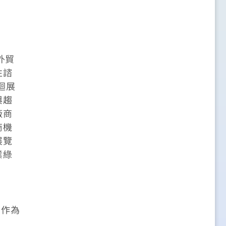
外貿
性諮
迴展
與趨
廠商
商機
展覽
業綠
，作為