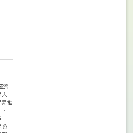
經濟
際大
貿易推
」，
爭
綠色