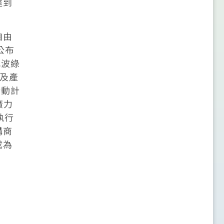
達到
自由
公布
此波綠
展及產
行動計
廣力
執行
購商
成為