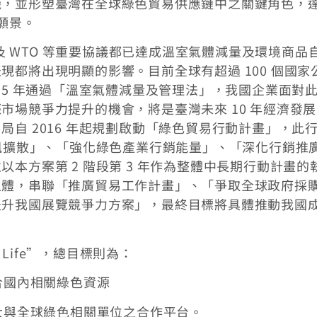
機，並形塑臺灣在全球綠色貿易供應鏈中之關鍵角色，
綠色願景。
 及 WTO 等重要協議都已達成溫室氣體減量及環境商品
都將出現明顯的影響。目前全球有超過 100 個國家
15 年通過「溫室氣體減量及管理法」，我國企業面對
市場競爭力提升的機會，將是臺灣未來 10 年經濟發
自 2016 年起規劃啟動「綠色貿易行動計畫」，此
資訊擴散」、「強化綠色產業行銷能量」、「深化行銷推
本方案第 2 階段第 3 年作為整體中長期行動計畫的
主體，串聯「推廣貿易工作計畫」、「爭取全球政府採
提升我國展覽競爭力方案」，最終目標將具體推動我國
ur Life”，總目標則為：
整合國內相關綠色資源
擴大與全球綠色相關單位之合作平台。