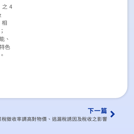
之 4
及
。相
；
能、
特色
。
下一篇
業稅徵收率調高對物價、逃漏稅誘因及稅收之影響