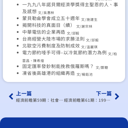
一九九八年諾貝爾經濟學獎得主聖恩的人、事
及感想
文/吳惠林
蒙貝勒侖學會成立五十週年
文/施建生
揭開科技的真面目（續）
文/謝宗林
中華電信的企業再造
文/邱毅
台商經營大陸市場的求勝法則
文/邱毅
北歐空污費制度及防制成效
文/溫麗琪
電力節約唾手可得–以冷氣節約潛力為例
文/柏
雲昌、陳希煌
固定匯率發鈔制能挽救俄羅斯嗎？
文/鄭驄
凍省後高雄港的組織再造
文/楊鈺池
上一篇
下一篇
經濟前瞻第59期：社會福利政策何去何從?
經濟前瞻第61期：1999年全球經濟展望