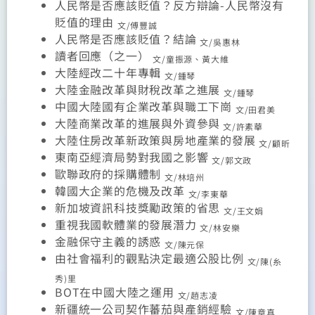
人民幣是否應該貶值？反方辯論-人民幣沒有
貶值的理由
文/傅豐誠
人民幣是否應該貶值？結論
文/吳惠林
讀者回應（之一）
文/童振源、黃大維
大陸經改二十年專輯
文/鍾琴
大陸金融改革與財稅改革之進展
文/鍾琴
中國大陸國有企業改革與職工下崗
文/田君美
大陸商業改革的進展與外資參與
文/許素華
大陸住房改革新政策與房地產業的發展
文/顧昕
東南亞經濟局勢對我國之影響
文/郭文政
歐聯政府的採購體制
文/林培州
韓國大企業的危機及改革
文/李東華
新加坡資訊科技獎勵政策的省思
文/王文娟
重視我國軟體業的發展潛力
文/林安樂
金融保守主義的誘惑
文/陳元保
由社會福利的觀點決定最適公股比例
文/陳(糸
秀)里
BOT
在中國大陸之運用
文/趙志凌
新疆統一公司契作蕃茄與產銷經驗
文/陳章真