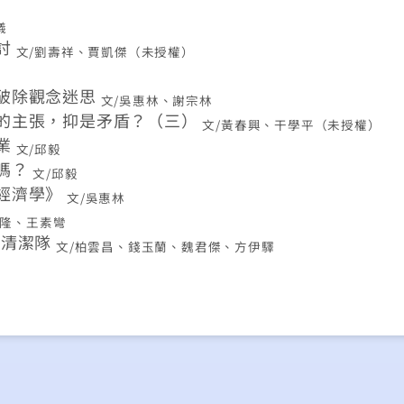
儀
討
文/劉壽祥、賈凱傑（未授權）
破除觀念迷思
文/吳惠林、謝宗林
的主張，抑是矛盾？（三）
文/黃春興、干學平（未授權）
業
文/邱毅
嗎？
文/邱毅
經濟學》
文/吳惠林
炳隆、王素彎
府清潔隊
文/柏雲昌、錢玉蘭、魏君傑、方伊驛