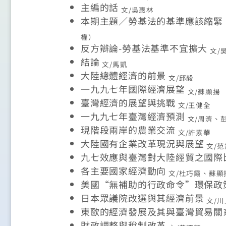
主編的話
文/吳惠林
本期主題／勞基法的基準應該縮緊
權）
反方辯論-勞基法基準不宜擴大
文/
結論
文/馬凱
大陸總體經濟的前景
文/邱毅
一九九七年國際經濟展望
文/蘇顯揚
臺灣經濟的展望與挑戰
文/王健全
一九九七年臺灣經濟預測
文/周濟、
現階段兩岸的農業交流
文/許素華
大陸國有企業改革現況與展望
文/
九七效應與臺灣對大陸經貿之國際
各主要國家經濟動向
文/杜巧霞、蘇
美國“無補助的行政命令”環保政
日本眾議院改選與其經濟前景
文/
東歐的經濟發展及其與臺灣貿易關
財政調整與稅制改革