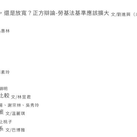
，還是放寬？正方辯論-勞基法基準應該擴大
文/劉進興（
吳惠林
彭素玲
范錦明
比較
文/林昱君
顯揚、謝宗林、吳秀玲
策
文/溫麗琪
川上桃子
系
文/巴博雅