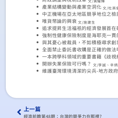
文/黃耀輝
產業結構變動與產業空洞化
文/杜英
中正機場在亞太地區競爭地位之檢
唯貨幣論的興衰
文/施建生
追求提昇生活福祇的經濟發展首在
強制性健康保險制度是海耶克一貫
與其憂心被裁員，不如積極尋求創
全面禁止委託書收購是正確的做法
一本跨學科領域的重要書籍《歧視
開辦失業保險可行嗎？
文/李誠、辛
維護臺灣環境清潔的尖兵-地方政
上一篇
經濟前瞻第48期：台灣的競爭力在那裡?