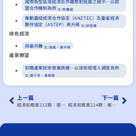
國際新型區域經濟合作趨勢對我國之啟示—以歐
盟合作機制為例
文/林廉庭
推動臺紐經濟合作協定（ANZTEC）及臺星經濟
夥伴協定（ASTEP）再升級
文/許茵爾
綠色經濟
與氨共舞
文/吳威、陳中舜
產業瞭望
前瞻產業技術發展商機—以技術經理人調查為例
文/黃千芳、黃勢璋
上一篇
下一篇
經濟前瞻第212期：選後新政府財經政策建言
經濟前瞻第214期：解析中國式現代化與全面深化改革