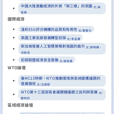
中國大陸激勵經濟的外貿「新三樣」的突圍
文/吳
若瑋
國際經濟
淺析ESG評分機構的品質和有用性
文/黃聖元
英國工業低碳發展轉型初探
文/李孟儒
新加坡發展人工智慧策略對我國的啟示
文/廖明輝、
洪尉淳
初探歐盟經濟安全發展
文/吳柏寬
WTO論壇
後MC13時期，WTO推動環境與氣候變遷議題的
發展路徑
文/王煜翔
WTO第十三屆部長會議關鍵議題之談判與發展
文/
鄭昀欣
區域經濟論壇