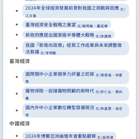
2024年全球經濟發展前景對我國之挑戰與因應
文/
江文基
臺灣經濟安全戰略之展望
文/楊明敏、聶廷榛
新政府應提出國家級半導體大戰略
文/徐遵慈
我國「新南向政策」經貿工作成果與未來調整做
法芻議
文/李明勳
臺灣經濟
國際間中小企業競爭力評量之初探
文/馮君強、林嘉
慧
寵物保險—迎接寵物照顧的新時代
文/許仁弘、鄭向
農
國內外中小企業數位轉型發展現況
文/林嘉慧、吳忠
育
中國經濟
2024年博鰲亞洲論壇年會重點觀察
文/吳明澤