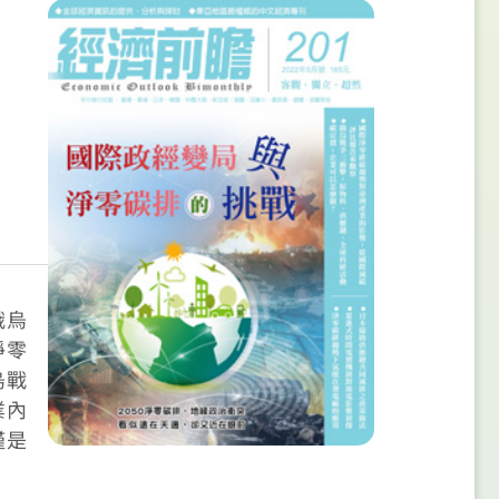
俄烏
淨零
烏戰
業內
僅是