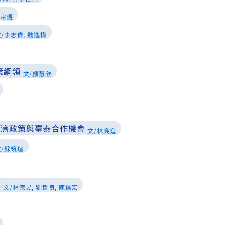
王宗煜
/李志偉, 魏逸樺
策綱領
文/顏慧欣
經濟政策與臺泰合作機會
文/林廉庭
文/蘇筑瑄
例
文/林宗昱, 劉哲良, 陳信宏