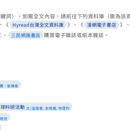
關鍵詞），如需全文內容，請前往下列資料庫（需為該
、《
》、《
》
Hyread台灣全文資料庫
凌網電子書店
、
購買電子雜誌或紙本雜誌。
三民網路書店
馨蕙、張傳章
全球科研活動
文/溫蓓章, 余佩儒, 林蒧
均
羅時芳