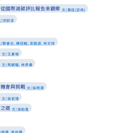
：從國際減碳評比報告來觀察
文/黃佳(宓冉)
文/洪尉淳
/鄭睿合, 陳冠翰, 梁啟源, 林文祥
益
文/王素彎
示
文/馬毓駿, 林彥甫
之機會與挑戰
文/吳明澤
機
文/吳若瑋
應之道
文/吳柏寬
余佩儒, 李佳儒