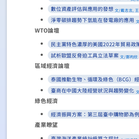
數位資產評估與應用的發想
文/戴志言, 
淨零碳排趨勢下氫能在發電廠的應用
文
WTO論壇
民主黨特色濃厚的美國2022年貿易政
試析歐盟反脅迫工具立法草案
文/鄭昀欣
區域經濟論壇
泰國推動生物、循環及綠色（BCG）
臺商在中國大陸經營狀況與趨勢變化
綠色經濟
經濟振興方案：第三屆臺中購物節為
產業瞭望
臺灣海洋產業統計編算之探討