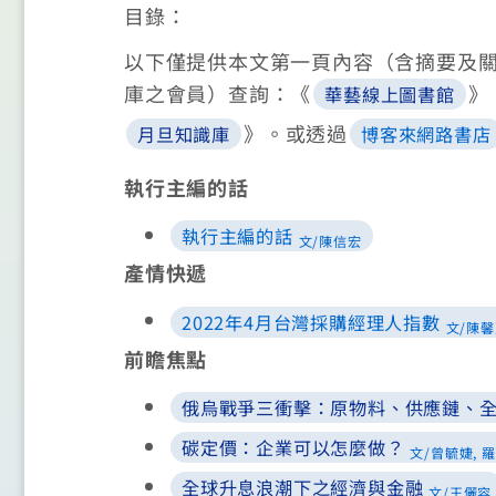
目錄：
以下僅提供本文第一頁內容（含摘要及
庫之會員）查詢：《
》
華藝線上圖書館
》。
或透過
月旦知識庫
博客來網路書店
執行主編的話
執行主編的話
文/陳信宏
產情快遞
2022年4月台灣採購經理人指數
文/陳
前瞻焦點
俄烏戰爭三衝擊：原物料、供應鏈、
碳定價：企業可以怎麼做？
文/曾毓婕, 
全球升息浪潮下之經濟與金融
文/王儷容